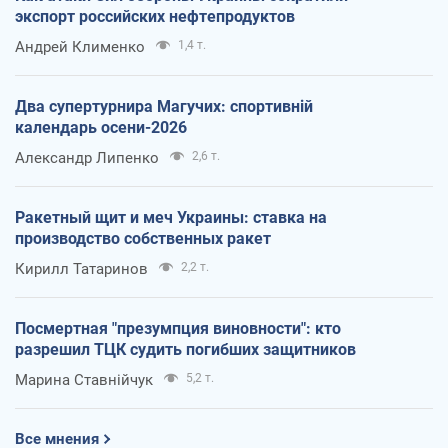
экспорт российских нефтепродуктов
Андрей Клименко
1,4 т.
Два супертурнира Магучих: спортивній
календарь осени-2026
Александр Липенко
2,6 т.
Ракетный щит и меч Украины: ставка на
производство собственных ракет
Кирилл Татаринов
2,2 т.
Посмертная "презумпция виновности": кто
разрешил ТЦК судить погибших защитников
Марина Ставнійчук
5,2 т.
Все мнения