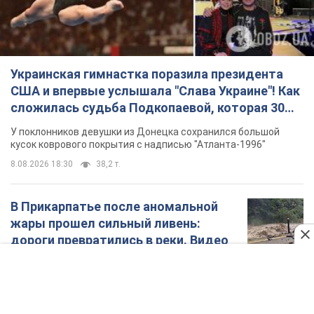
Украинская гимнастка поразила президента
США и впервые услышала "Слава Украине"! Как
сложилась судьба Подкопаевой, которая 30
лет назад завоевала "золото" Олимпиады
У поклонников девушки из Донецка сохранился большой
кусок коврового покрытия с надписью "Атланта-1996"
8.08.2026 18:30
38,2 т.
В Прикарпатье после аномальной
жары прошел сильный ливень:
дороги превратились в реки. Видео
Непогода обрушилась на Ивано-Франковскую
область и курортный Буковель
8.08.2026 09:27
39,3 т.