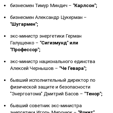
бизнесмен Тимур Миндич –
"Карлсон";
бизнесмен Александр Цукерман –
"Шугармен";
экс-министр энергетики Герман
Галущенко –
"Сигизмунд" или
"Профессор";
экс-министр национального единства
Алексей Чернышов –
"Че Гевара";
бывший исполнительный директор по
физической защите и безопасности
"Энергоатома" Дмитрий Басов –
"Тенор";
бывший советник экс-министра
энергетики Игорь Миронюк –
"Рокет"
.