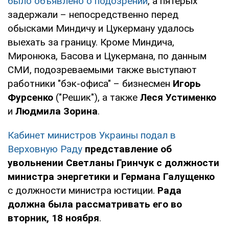
было объявлено о подозрении
, а пятерых
задержали – непосредственно перед
обысками Миндичу и Цукерману удалось
выехать за границу. Кроме Миндича,
Миронюка, Басова и Цукермана, по данным
СМИ, подозреваемыми также выступают
работники "бэк-офиса" – бизнесмен
Игорь
Фурсенко
("Решик"), а также
Леся Устименко
и
Людмила Зорина
.
Кабинет министров Украины подал в
Верховную Раду
представление об
увольнении Светланы Гринчук с должности
министра энергетики и Германа Галущенко
с должности министра юстиции.
Рада
должна была рассматривать его во
вторник, 18 ноября
.