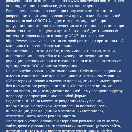
размещенных на этом сайте
https://www.obozrevatel.com
и на всех
его поддоменах, в любом виде строго запрещено.
Разрешается использование при получении письменного
разрешения на их использование и при условии обязательной
ссылки на сайт OBOZ.UA, а для интернет-изданий - при
получении письменного разрешения на их использование и при
обязательном размещении прямой, открытой для поисковых
систем, гиперссылки на страницу OBOZ.UA по ссылке
https://www.obozrevatel.com
, на которой размещен оригинальный
материал в первом абзаце материала.
Все материалы на этом сайте, в том числе интервью, статьи,
исследования – служебные произведения журналистов
редакции, исключительные имущественные права на которые
принадлежат ООО «Золотая середина».
На все опубликованные фотоматериалы Getty Images редакция
имеет имущественные права, защищаемые законом Украины
«Об авторских правах и смежных правах», никто не имеет права
без письменного разрешения ООО «Золотая середина» их
использовать, они не подлежат дальнейшему воспроизводству,
переводу, распространению в любой форме.
Редакция OBOZ.UA может не разделять точку зрения,
изложенную в авторском материале. За достоверность
информации, размещенной в рекламных материалах,
ответственность несет рекламодатель.
Запрещено использование материалов размещенных на этом
сайте, даже с указанием гиперссылки на страницу этого сайта,
логотипа OBOZ.UA или любого другого упоминания, но без