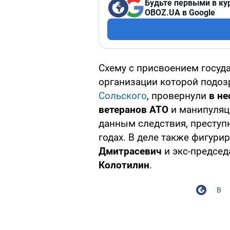
Будьте первыми в ку
OBOZ.UA в Google
Схему с присвоением госуда
организации которой подо
Сольского
, провернули
в не
ветеранов АТО
и манипуляц
данным следствия, преступн
годах. В деле также фигури
Дмитрасевич
и экс-председ
Колотилин
.
В