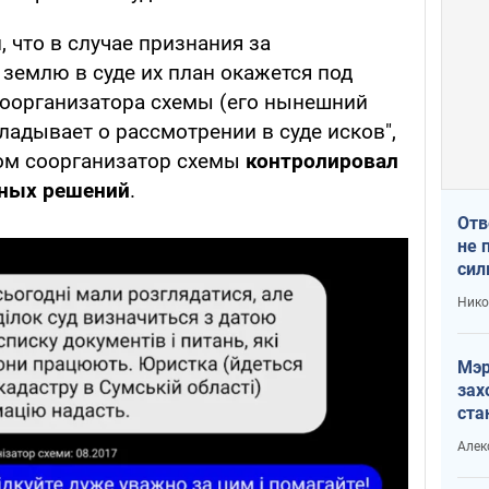
 что в случае признания за
землю в суде их план окажется под
соорганизатора схемы (его нынешний
ладывает о рассмотрении в суде исков",
ом соорганизатор схемы
контролировал
бных решений
.
Отв
не 
сил
гос
Нико
Мэр
зах
ста
и н
Алек
рей