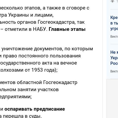
1
есколько этапов, а также в сговоре с
тра Украины и лицами,
Кре
ность органов Госгеокадастра, так
в т
угр
 – отметили в НАБУ.
Главные этапы
лог
Викт
и уничтожение документов, по которым
Не 
и право постоянного пользования
Укр
государственного акта на вечное
Рос
олхозами от 1953 года);
Викт
ументов областной Госгеокадастр
ольном занятии участков
едприятиями;
ли
оспаривать предписание
а перешла в суды.