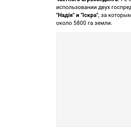
использовании двух госпр
"Надія" и "Іскра"
, за которы
около 5800 га земли.