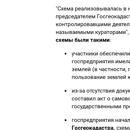
"Схема реализовывалась в н
председателем Госгеокадас
контролировавшими деятель
называемыми кураторами",
схемы были такими
:
участники обеспечил
госпредприятия имел
землей (в частности, 
пользование землей к
из-за отсутствия док
составил акт о самов
государственными пр
госпредприятия нача
Госгеокадастра,
схем