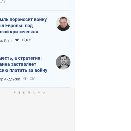
,7 т.
мль переносит войну
ыл Европы: под
озой критическая
истика
12,6 т.
ор Ягун
месть, а стратегия:
аина заставляет
сию платить за войну
261
ор Андрусив