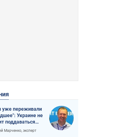
ения
 уже переживали
удшее": Украине не
ит поддаваться
аянию из-за
ей Марченко, эксперт
етного террора