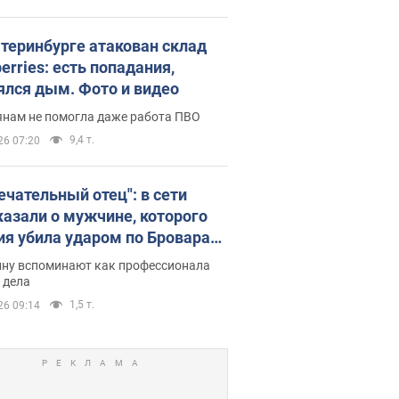
атеринбурге атакован склад
erries: есть попадания,
ялся дым. Фото и видео
янам не помогла даже работа ПВО
9,4 т.
26 07:20
ечательный отец": в сети
казали о мужчине, которого
ия убила ударом по Броварам.
ну вспоминают как профессионала
 дела
1,5 т.
26 09:14