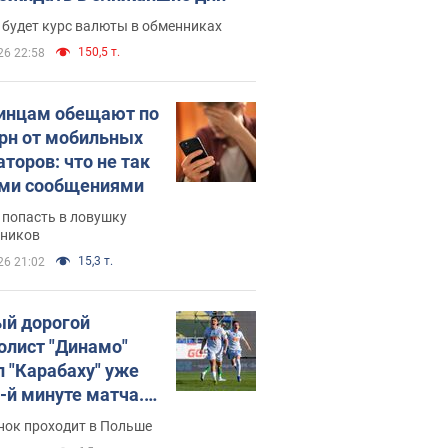
 будет курс валюты в обменниках
150,5 т.
26 22:58
инцам обещают по
грн от мобильных
аторов: что не так
ими сообщениями
 попасть в ловушку
ников
15,3 т.
26 21:02
й дорогой
олист "Динамо"
л "Карабаху" уже
0-й минуте матча.
о
нок проходит в Польше