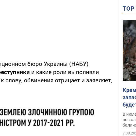
TO
пционном бюро Украины (НАБУ)
преступники
и какие роли выполняли
к слову, обвинения отрицает и заявляет,
Крем
запа
буде
В июле
по ко
балли
7.08.20