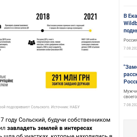
В Ек
Wildb
подн
Росси
7.08.20
"Зам
расс
Росс
Фото
Мужчи
своего
7.08.20
7 году Сольский, будучи собственником
ил
завладеть землей в интересах
чь шла об участках, которые находились в