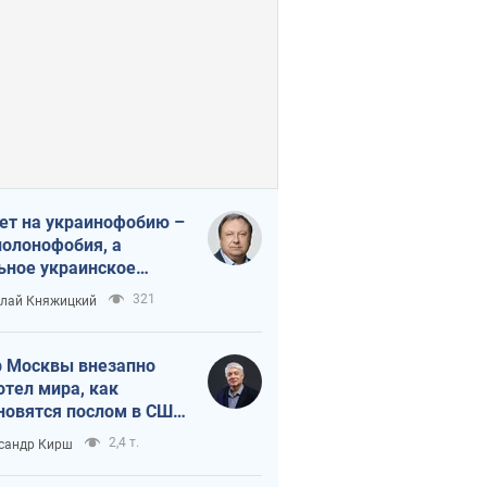
ет на украинофобию –
полонофобия, а
ьное украинское
ударство
321
лай Княжицкий
 Москвы внезапно
отел мира, как
новятся послом в США
овые украинские топ-
2,4 т.
сандр Кирш
тинги