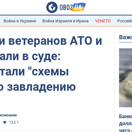
Война в Украине
Война Израиля и Ирана
VENETO
Россий
Важ
и ветеранов АТО и
ли в суде:
тали "схемы
по завладению
Банк
 компании
долл
13,2 т.
чего