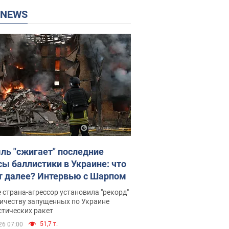
P NEWS
ль "сжигает" последние
сы баллистики в Украине: что
т далее? Интервью с Шарпом
 страна-агрессор установила "рекорд"
личеству запущенных по Украине
стических ракет
51,7 т.
26 07:00