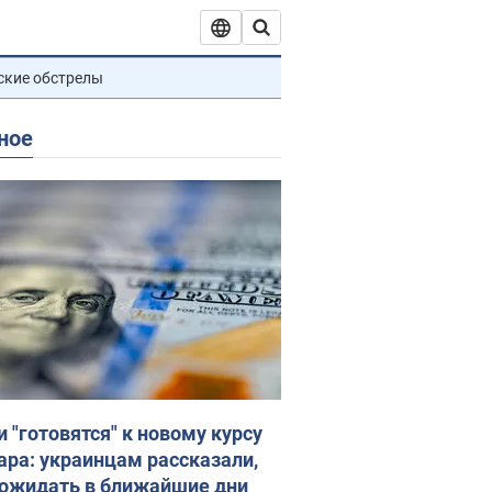
ские обстрелы
ное
и "готовятся" к новому курсу
ара: украинцам рассказали,
 ожидать в ближайшие дни