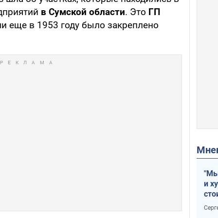
едприятий
в Сумской области
. Это
ГП
ми еще в 1953 году было закреплено
Мн
"Мы
и х
сто
отч
Серг
рак