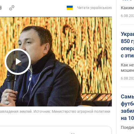
Каким
Читати українською
6.08.20
Укра
850 
опер
с эт
Как не
Play Video
мошен
6.08.20
Самы
футб
заби
на 1
Виде
Поеди