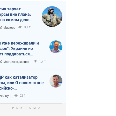
сия теряет
урсы вне плана:
 на самом деле
тует темп войны
3,1 т.
ей Мисюра
 уже переживали и
шее": Украине не
ит поддаваться
аянию из-за
5,2 т.
ей Марченко, эксперт
етного террора
Р как катализатор
ны, или О новом этапе
сийско-
ерокорейского союза
234
сей Кущ