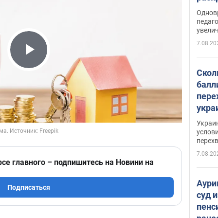
Однов
педаг
увелич
7.08.20
Play Video
Скол
балл
пере
укра
июле
Украи
назв
услови
перех
7.08.20
рсе главного – подпишитесь на Новини на
Аури
Подписаться
суд 
пенс