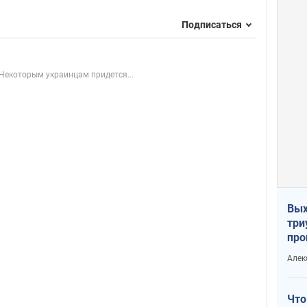
Подписаться
Некоторым украинцам придется...
Вых
три
про
хок
Алек
Что