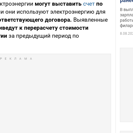
ране
ктроэнергии
могут выставить
счет
по
скол
В вып
и они используют электроэнергию для
певи
зарпла
ответствующего договора.
Выявленные
работ
филар
иведут к перерасчету стоимости
8.08.20
гии
за предыдущий период по