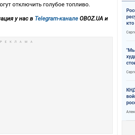
огут отключить голубое топливо.
Рос
рес
ация у нас в
Telegram-канале
OBOZ.UA и
кто
дик
Серг
"Мы
худ
сто
отч
Серг
рак
КНД
вой
рос
сев
Алек