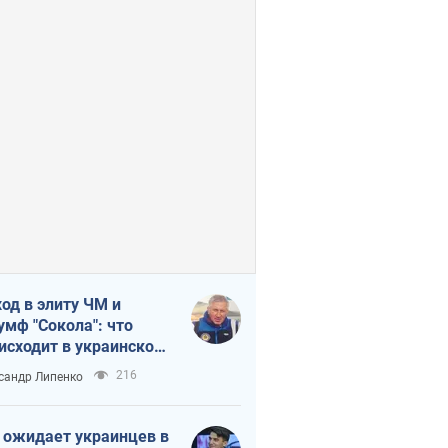
од в элиту ЧМ и
умф "Сокола": что
исходит в украинском
кее
216
сандр Липенко
 ожидает украинцев в