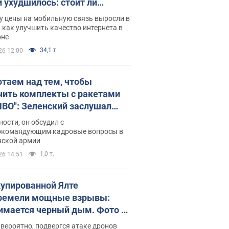
и ухудшилось: стоит ли
ваться на цены
у цены на мобильную связь выросли в
 как улучшить качество интернета в
оне
34,1 т.
26 12:00
отаем над тем, чтобы
чить комплекты с ракетами
ПВО": Зеленский заслушал
ад Драпатого и объявил о
ности, он обсудил с
х мерах
окомандующим кадровые вопросы в
нской армии
1,0 т.
26 14:51
купированной Ялте
ремели мощные взрывы:
имается черный дым. Фото и
о
 вероятно, подвергся атаке дронов