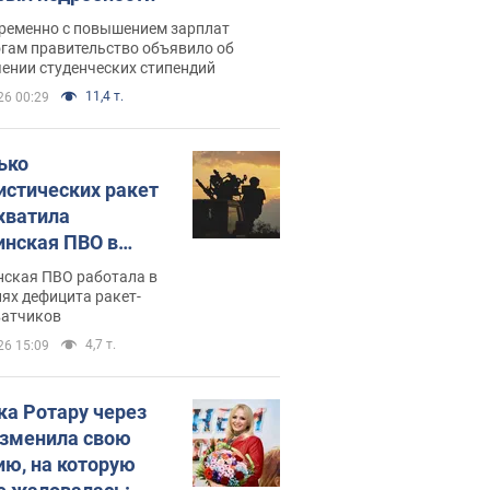
ременно с повышением зарплат
огам правительство объявило об
ении студенческих стипендий
11,4 т.
26 00:29
ько
истических ракет
хватила
инская ПВО в
: в Минобороны
нская ПВО работала в
али цифру
ях дефицита ракет-
ватчиков
4,7 т.
26 15:09
ка Ротару через
изменила свою
ию, на которую