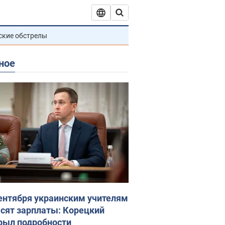
ские обстрелы
ное
сентября украинским учителям
сят зарплаты: Корецкий
рыл подробности