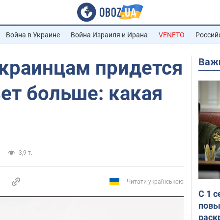
Война в Украине
Война Израиля и Ирана
VENETO
Россий
Важ
краинцам придется
вет больше: какая
3,9 т.
Читати українською
С 1 
повы
раск