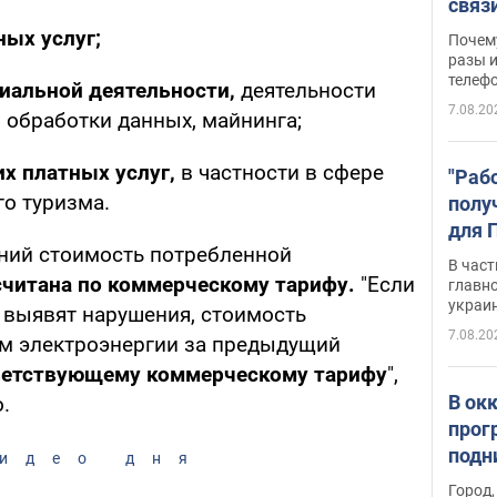
связ
жало
ных услуг;
Почем
разы и
телеф
иальной деятельности,
деятельности
7.08.20
в обработки данных, майнинга;
х платных услуг,
в частности в сфере
"Раб
го туризма.
полу
для 
ний стоимость потребленной
докл
В част
новы
считана по коммерческому тарифу.
"Если
главн
украи
я выявят нарушения, стоимость
7.08.20
м электроэнергии за предыдущий
ветствующему коммерческому тарифу
",
В ок
.
прог
подн
идео дня
виде
Город,