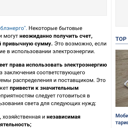
блэнерго".
Некоторые бытовые
и могут
неожиданно получить счет,
TO
 привычную сумму.
Это возможно, если
ие в использовании электроэнергии.
еет права использовать электроэнергию
з заключения соответствующего
темы распределения и поставщиком. Это
ожет
привести к значительным
приятностям следует готовиться в
ьзования света для следующих нужд:
Моби
, хозяйственная и
независимая
тари
ятельность;