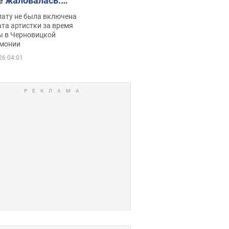
е жаловалась:
ько получала
лату не была включена
ца
та артистки за время
ы в Черновицкой
монии
26 04:01