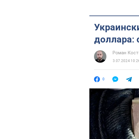
Украински
доллара: 
Роман Кос
3.07.2024 10:2
0