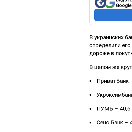
Google
В украинских б
определили его 
дороже в покупк
В целом же круп
ПриватБанк –
Укрэксимбанк
ПУМБ – 40,6 
Сенс Банк – 4