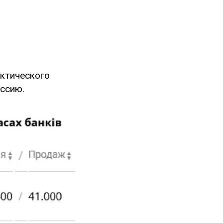
актического
иссию.