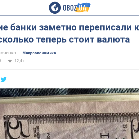
е банки заметно переписали 
сколько теперь стоит валюта
тюченко
Mакроэкономика
6
12,4 т.