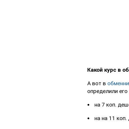
Какой курс в о
А вот в
обменни
определили его 
на 7 коп. де
на на 11 коп