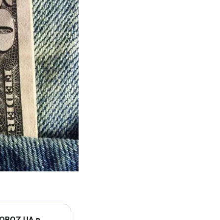
 OBOZ.UA в