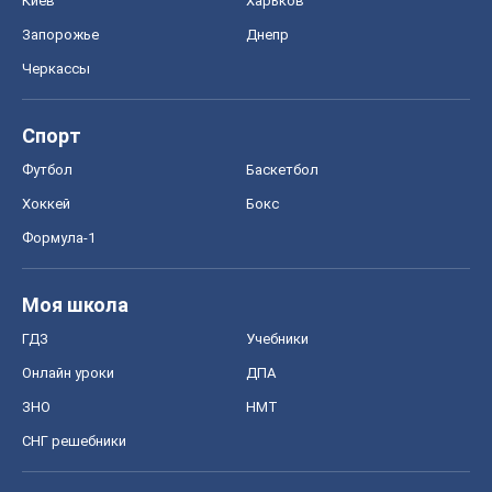
Киев
Харьков
Запорожье
Днепр
Черкассы
Спорт
Футбол
Баскетбол
Хоккей
Бокс
Формула-1
Моя школа
ГДЗ
Учебники
Онлайн уроки
ДПА
ЗНО
НМТ
СНГ решебники