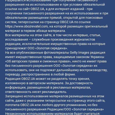
Разрешается использование при получении письменного
разрешения на их использование и при условии обязательной
ссылки на сайт OBOZ.UA, а для интернет-изданий - при
получении письменного разрешения на их использование и при
обязательном размещении прямой, открытой для поисковых
систем, гиперссылки на страницу OBOZ.UA по ссылке
https://www.obozrevatel.com
, на которой размещен оригинальный
материал в первом абзаце материала.
Все материалы на этом сайте, в том числе интервью, статьи,
исследования – служебные произведения журналистов
редакции, исключительные имущественные права на которые
принадлежат ООО «Золотая середина».
На все опубликованные фотоматериалы Getty Images редакция
имеет имущественные права, защищаемые законом Украины
«Об авторских правах и смежных правах», никто не имеет права
без письменного разрешения ООО «Золотая середина» их
использовать, они не подлежат дальнейшему воспроизводству,
переводу, распространению в любой форме.
Редакция OBOZ.UA может не разделять точку зрения,
изложенную в авторском материале. За достоверность
информации, размещенной в рекламных материалах,
ответственность несет рекламодатель.
Запрещено использование материалов размещенных на этом
сайте, даже с указанием гиперссылки на страницу этого сайта,
логотипа OBOZ.UA или любого другого упоминания, но без
письменного разрешения Редакции/ООО «Золотая середина»
Незаконным использованием материалов будет считаться: