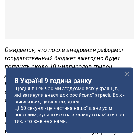
Ожидается, что после внедрения реформы
государственный бюджет ежегодно будет
получать около 10 миллиардов гривен
дополнительных поступлений. Средства
В Україні 9 година ранку
планируют направлять, в частности, на
Щодня в цей час ми згадуємо всіх українців,
финансирование сектора безопасности и
які загинули внаслідок російської агресії. Всіх -
обороны.
військових, цивільних, дітей…
Ці 60 секунд - це частина нашої шани усім
Как сообщал OBOZ.UA ранее, почти половина
полеглим, зупиніться на хвилину в пам’ять про
тих, хто вже не з нами.
украинцев готовы согласиться на повышение
налогов, если это позволит государству