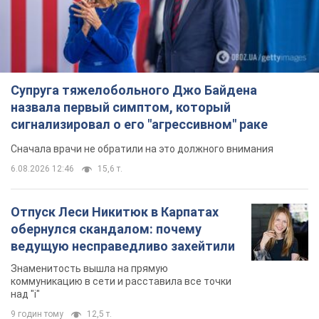
Супруга тяжелобольного Джо Байдена
назвала первый симптом, который
сигнализировал о его "агрессивном" раке
Сначала врачи не обратили на это должного внимания
6.08.2026 12:46
15,6 т.
Отпуск Леси Никитюк в Карпатах
обернулся скандалом: почему
ведущую несправедливо захейтили
Знаменитость вышла на прямую
коммуникацию в сети и расставила все точки
над "i"
9 годин тому
12,5 т.