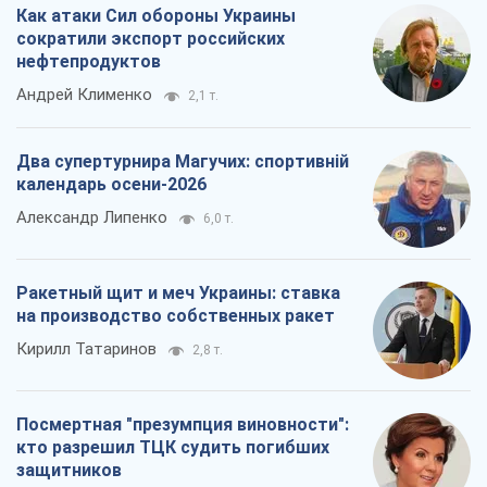
Как атаки Сил обороны Украины
сократили экспорт российских
нефтепродуктов
Андрей Клименко
2,1 т.
Два супертурнира Магучих: спортивній
календарь осени-2026
Александр Липенко
6,0 т.
Ракетный щит и меч Украины: ставка
на производство собственных ракет
Кирилл Татаринов
2,8 т.
Посмертная "презумпция виновности":
кто разрешил ТЦК судить погибших
защитников