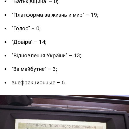
"Батьківщина" – 0;
"Платформа за жизнь и мир" – 19;
"Голос" – 0;
"Довіра" – 14;
"Відновлення України" – 13;
"За майбутнє" – 3;
внефракционные – 6.