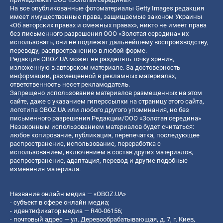
На все опубликованные фотоматериалы Getty Images редакция
имеет имущественные права, защищаемые законом Украины
«Об авторских правах и смежных правах», никто не имеет права
без письменного разрешения ООО «Золотая середина» их
использовать, они не подлежат дальнейшему воспроизводству,
переводу, распространению в любой форме.
Редакция OBOZ.UA может не разделять точку зрения,
изложенную в авторском материале. За достоверность
информации, размещенной в рекламных материалах,
ответственность несет рекламодатель.
Запрещено использование материалов размещенных на этом
сайте, даже с указанием гиперссылки на страницу этого сайта,
логотипа OBOZ.UA или любого другого упоминания, но без
письменного разрешения Редакции/ООО «Золотая середина»
Незаконным использованием материалов будет считаться:
любое копирование, публикация, перепечатка, последующее
распространение, использование, переработка с
использованием, включением в состав других материалов,
распространение, адаптация, перевод и другие подобные
изменения материала.
Название онлайн медиа — «OBOZ.UA»
- субъект в сфере онлайн медиа;
- идентификатор медиа — R40-06156;
- почтовый адрес — ул. Деревообрабатывающая, д. 7, г. Киев,