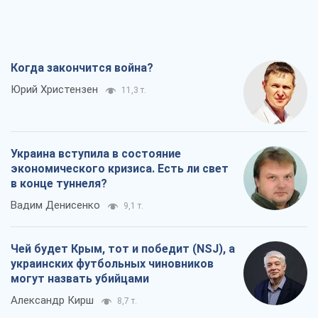
Вадим Денисенко
9,1 т.
Чей будет Крым, тот и победит (NSJ), а
украинских футбольных чиновников
могут назвать убийцами
Александр Кирш
8,7 т.
Запад проспал угрозу: Россия может
проверить НАТО войной
Леонид Невзлин
9,3 т.
Все мнения