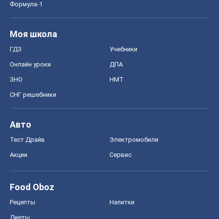
Тест Драйв
Электромобили
Акции
Сервис
Food Oboz
Рецепты
Напитки
Диеты
Экономика
Рынки и компании
Mакроэкономика
MedOboz
Новости медицины
MAMACLUB
Шоу