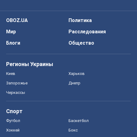
Запорожье
Днепр
Черкассы
Спорт
Футбол
Баскетбол
Хоккей
Бокс
Формула-1
Моя школа
ГДЗ
Учебники
Онлайн уроки
ДПА
ЗНО
НМТ
СНГ решебники
Авто