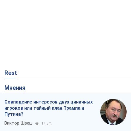
Мнения
Совпадение интересов двух циничных
игроков или тайный план Трампа и
Путина?
Виктор Швец
14,3 т.
Минск готовится к функционированию
в условиях масштабного военного
кризиса
Александр Левченко
18,7 т.
Ни оружия, ни людей: как Лукашенко
создает новую армию
Игар Тышкевич
15,8 т.