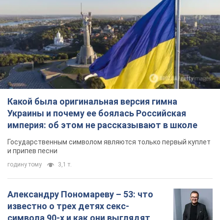
Государственным символом являются только первый куплет
и припев песни
годину тому
3,1 т.
Александру Пономареву – 53: что
известно о трех детях секс-
символа 90-х и как они выглядят
Несмотря на развитие карьеры, артист не
забывал о личном счастье
7 годин тому
6,9 т.
В ПриватБанке рассказали,
действительны ли доллары 1996
года: принимают ли обменники и
банки такие купюры
Что делать, если банки и обменники не
принимают старые доллары
8 годин тому
59,8 т.