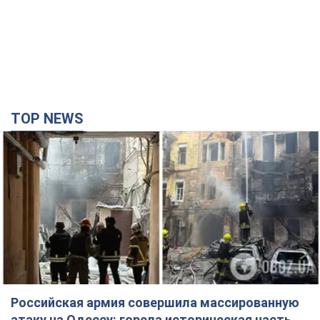
Российская армия совершила массированную
атаку на Одессу: горела историческая часть
города, есть пострадавшие. Фото и видео
Для террора враг применил ракеты и дроны
годину тому
27,4 т.
Депутаты взяли деньги из бюджета на аренду
элитных квартир в Киеве: кто из
парламентариев просил средства и где
поселился
Как работает особая социальная гарантия и кто ею
пользуется