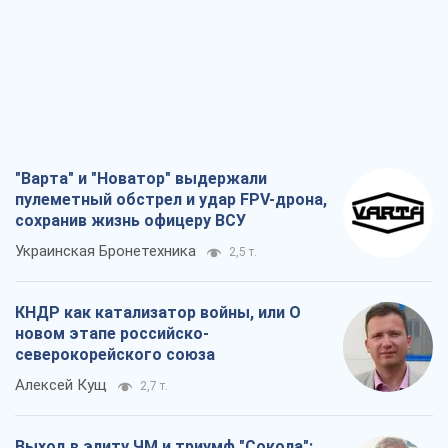
"Варта" и "Новатор" выдержали
пулеметный обстрел и удар FPV-дрона,
сохранив жизнь офицеру ВСУ
Украинская Бронетехника
2,5 т.
КНДР как катализатор войны, или О
новом этапе российско-
северокорейского союза
Алексей Кущ
2,7 т.
Выход в элиту ЧМ и триумф "Сокола":