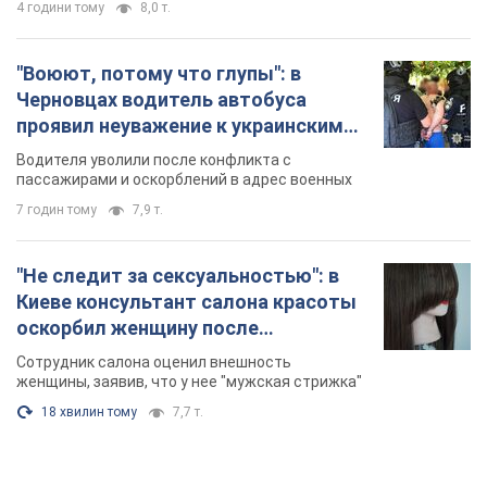
4 години тому
8,0 т.
"Воюют, потому что глупы": в
Черновцах водитель автобуса
проявил неуважение к украинским
военным и поплатился за это.
Водителя уволили после конфликта с
Видео
пассажирами и оскорблений в адрес военных
7 годин тому
7,9 т.
"Не следит за сексуальностью": в
Киеве консультант салона красоты
оскорбил женщину после
химиотерапии, разгорелся скандал.
Сотрудник салона оценил внешность
Фото
женщины, заявив, что у нее "мужская стрижка"
18 хвилин тому
7,7 т.