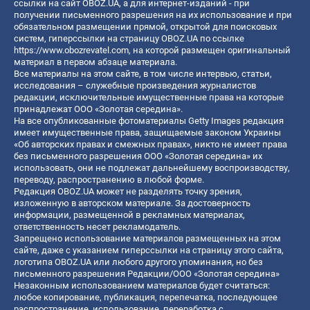
ссылки на сайт OBOZ.UA, а для интернет-изданий - при
получении письменного разрешения на их использование и при
обязательном размещении прямой, открытой для поисковых
систем, гиперссылки на страницу OBOZ.UA по ссылке
https://www.obozrevatel.com
, на которой размещен оригинальный
материал в первом абзаце материала.
Все материалы на этом сайте, в том числе интервью, статьи,
исследования – служебные произведения журналистов
редакции, исключительные имущественные права на которые
принадлежат ООО «Золотая середина».
На все опубликованные фотоматериалы Getty Images редакция
имеет имущественные права, защищаемые законом Украины
«Об авторских правах и смежных правах», никто не имеет права
без письменного разрешения ООО «Золотая середина» их
использовать, они не подлежат дальнейшему воспроизводству,
переводу, распространению в любой форме.
Редакция OBOZ.UA может не разделять точку зрения,
изложенную в авторском материале. За достоверность
информации, размещенной в рекламных материалах,
ответственность несет рекламодатель.
Запрещено использование материалов размещенных на этом
сайте, даже с указанием гиперссылки на страницу этого сайта,
логотипа OBOZ.UA или любого другого упоминания, но без
письменного разрешения Редакции/ООО «Золотая середина»
Незаконным использованием материалов будет считаться:
любое копирование, публикация, перепечатка, последующее
распространение, использование, переработка с