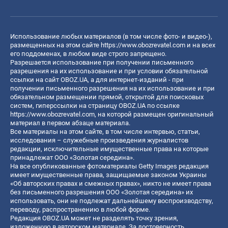
Использование любых материалов (в том числе фото- и видео-),
размещенных на этом сайте
https://www.obozrevatel.com
и на всех
его поддоменах, в любом виде строго запрещено.
Разрешается использование при получении письменного
разрешения на их использование и при условии обязательной
ссылки на сайт OBOZ.UA, а для интернет-изданий - при
получении письменного разрешения на их использование и при
обязательном размещении прямой, открытой для поисковых
систем, гиперссылки на страницу OBOZ.UA по ссылке
https://www.obozrevatel.com
, на которой размещен оригинальный
материал в первом абзаце материала.
Все материалы на этом сайте, в том числе интервью, статьи,
исследования – служебные произведения журналистов
редакции, исключительные имущественные права на которые
принадлежат ООО «Золотая середина».
На все опубликованные фотоматериалы Getty Images редакция
имеет имущественные права, защищаемые законом Украины
«Об авторских правах и смежных правах», никто не имеет права
без письменного разрешения ООО «Золотая середина» их
использовать, они не подлежат дальнейшему воспроизводству,
переводу, распространению в любой форме.
Редакция OBOZ.UA может не разделять точку зрения,
изложенную в авторском материале. За достоверность