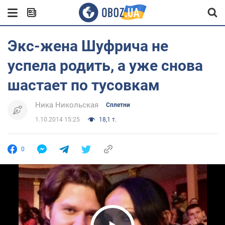
Экс-жена Шуфрича не
успела родить, а уже снова
шастает по тусовкам
Ника Никольская
Сплетни
1.10.2014 15:25
18,1 т.
0