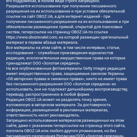
его поддоменах, в любом виде строго запрещено.
Разрешается использование при получении письменного
разрешения на их использование и при условии обязательной
ссылки на сайт OBOZ.UA, а для интернет-изданий - при
получении письменного разрешения на их использование и при
обязательном размещении прямой, открытой для поисковых
систем, гиперссылки на страницу OBOZ.UA по ссылке
https://www.obozrevatel.com
, на которой размещен оригинальный
материал в первом абзаце материала.
Все материалы на этом сайте, в том числе интервью, статьи,
исследования – служебные произведения журналистов
редакции, исключительные имущественные права на которые
принадлежат ООО «Золотая середина».
На все опубликованные фотоматериалы Getty Images редакция
имеет имущественные права, защищаемые законом Украины
«Об авторских правах и смежных правах», никто не имеет права
без письменного разрешения ООО «Золотая середина» их
использовать, они не подлежат дальнейшему воспроизводству,
переводу, распространению в любой форме.
Редакция OBOZ.UA может не разделять точку зрения,
изложенную в авторском материале. За достоверность
информации, размещенной в рекламных материалах,
ответственность несет рекламодатель.
Запрещено использование материалов размещенных на этом
сайте, даже с указанием гиперссылки на страницу этого сайта,
логотипа OBOZ.UA или любого другого упоминания, но без
письменного разрешения Редакции/ООО «Золотая середина»