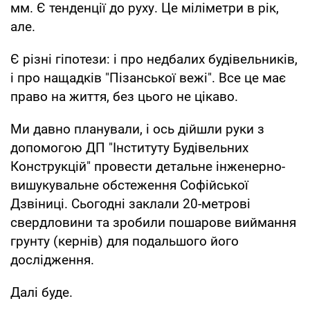
мм. Є тенденції до руху. Це міліметри в рік,
але.
Є різні гіпотези: і про недбалих будівельників,
і про нащадків "Пізанської вежі". Все це має
право на життя, без цього не цікаво.
Ми давно планували, і ось дійшли руки з
допомогою ДП "Інституту Будівельних
Конструкцій" провести детальне інженерно-
вишукувальне обстеження Софійської
Дзвіниці. Сьогодні заклали 20-метрові
свердловини та зробили пошарове виймання
грунту (кернів) для подальшого його
дослідження.
Далі буде.