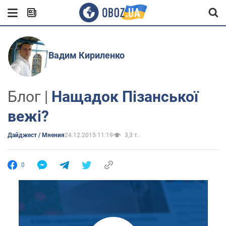
Вадим Кириленко
Блог |
Нащадок Пізанської
вежі?
Дайджест / Мнения
24.12.2015 11:19
3,3 т.
0