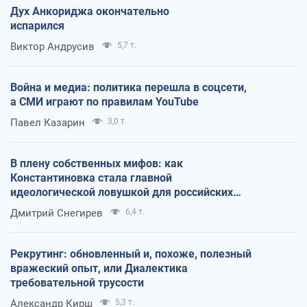
Дух Анкориджа окончательно
испарился
Виктор Андрусив
5,7 т.
Война и медиа: политика перешла в соцсети,
а СМИ играют по правилам YouTube
Павел Казарин
3,0 т.
В плену собственных мифов: как
Константиновка стала главной
идеологической ловушкой для российских
оккупантов
Дмитрий Снегирев
6,4 т.
Рекрутинг: обновленный и, похоже, полезный
вражеский опыт, или Диалектика
требовательной трусости
Александр Кирш
5,3 т.