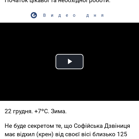
Початок цікавої та необхідної роботи.
Видео дня
Play Video
22 грудня. +7ºС. Зима.
Не буде секретом те, що Софійська Дзвіниця
має відхил (крен) від своєї вісі близько 125