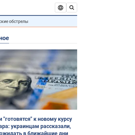
ские обстрелы
ное
и "готовятся" к новому курсу
ара: украинцам рассказали,
 ожидать в ближайшие дни