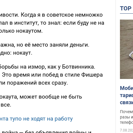
TO
ивости. Когда я в советское немножко
л в институт, то знал: если буду не на
олько нокаутом.
ажна, но её место заняли деньги.
дно: нокаут.
орьбы на измор, как у Ботвинника.
. Это время или побед в стиле Фишера
ли поражений всех сразу.
Моби
тари
 нокаута, может вообще не быть
связ
все.
жало
Почем
разы и
та тупо не ходят на работу
телеф
7.08.20
не война,— без объявления войны и