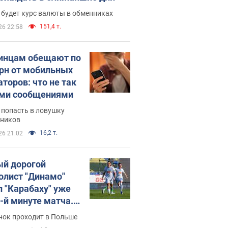
 будет курс валюты в обменниках
151,4 т.
26 22:58
инцам обещают по
грн от мобильных
аторов: что не так
ими сообщениями
 попасть в ловушку
ников
16,2 т.
26 21:02
й дорогой
олист "Динамо"
л "Карабаху" уже
0-й минуте матча.
о
нок проходит в Польше