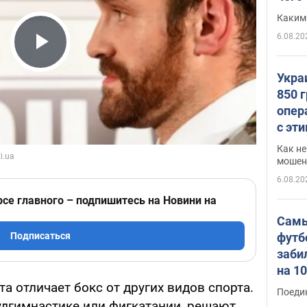
Каким
6.08.20
Play Video
Укра
850 
опер
с эт
Как не
мошен
6.08.20
рсе главного – подпишитесь на Новини на
Самы
футб
Подписаться
заби
на 1
Виде
 отличает бокс от других видов спорта.
Поеди
 худгимнастике или фигкатании, решают