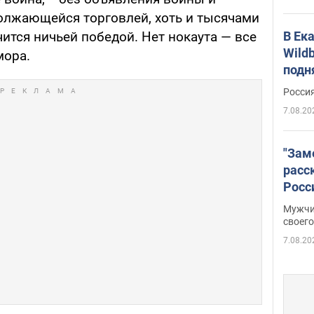
олжающейся торговлей, хоть и тысячами
В Ек
чится ничьей победой. Нет нокаута — все
Wildb
мора.
подн
Росси
7.08.20
"Зам
расс
Росс
Фото
Мужчи
своего
7.08.20