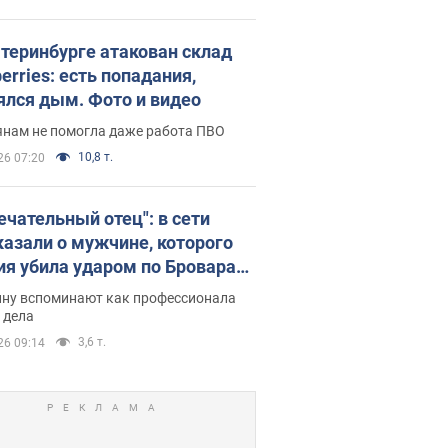
атеринбурге атакован склад
erries: есть попадания,
ялся дым. Фото и видео
янам не помогла даже работа ПВО
10,8 т.
26 07:20
ечательный отец": в сети
казали о мужчине, которого
ия убила ударом по Броварам.
ну вспоминают как профессионала
 дела
3,6 т.
26 09:14