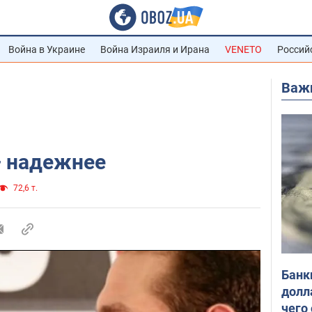
Война в Украине
Война Израиля и Ирана
VENETO
Россий
Важ
 надежнее
72,6 т.
Банк
долл
чего