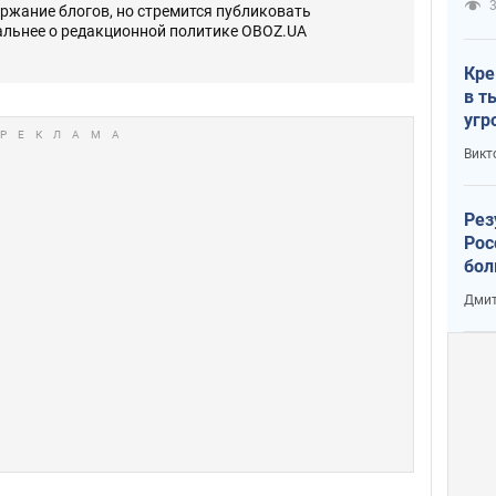
3
ержание блогов, но стремится публиковать
альнее о редакционной политике OBOZ.UA
Кре
в т
угр
лог
Викт
Рез
Рос
бол
Дмит