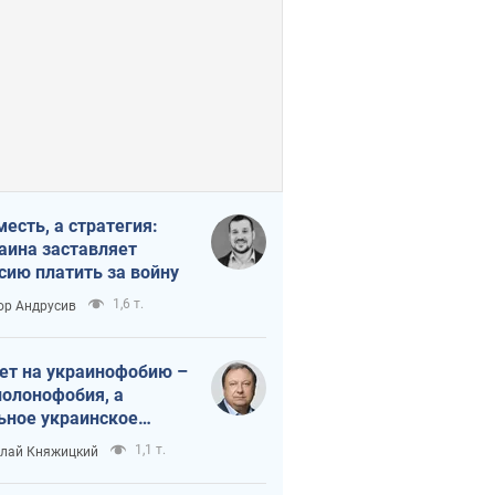
месть, а стратегия:
аина заставляет
сию платить за войну
1,6 т.
ор Андрусив
ет на украинофобию –
полонофобия, а
ьное украинское
ударство
1,1 т.
лай Княжицкий