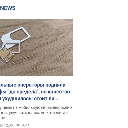
P NEWS
льные операторы подняли
фы "до предела", но качество
и ухудшилось: стоит ли
ваться на цены
у цены на мобильную связь выросли в
 как улучшить качество интернета в
оне
4,2 т.
26 12:00