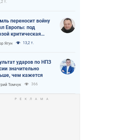
,2 т.
мль переносит войну
ыл Европы: под
озой критическая
истика
13,2 т.
ор Ягун
ультат ударов по НПЗ
сии значительно
ьше, чем кажется
366
рий Томчук