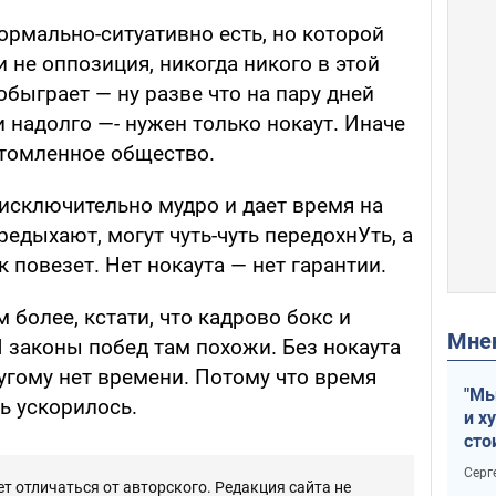
ормально-ситуативно есть, но которой
 и не оппозиция, никогда никого в этой
обыграет — ну разве что на пару дней
и надолго —- нужен только нокаут. Иначе
утомленное общество.
 исключительно мудро и дает время на
редыхают, могут чуть-чуть передохнУть, а
к повезет. Нет нокаута — нет гарантии.
 более, кстати, что кадрово бокс и
Мн
 законы побед там похожи. Без нокаута
угому нет времени. Потому что время
"Мы
нь ускорилось.
и х
сто
отч
Серг
рак
 отличаться от авторского. Редакция сайта не