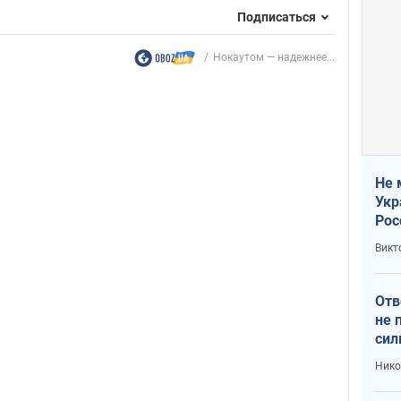
Подписаться
Нокаутом — надежнее...
Не 
Укр
Рос
Викт
Отв
не 
сил
гос
Нико