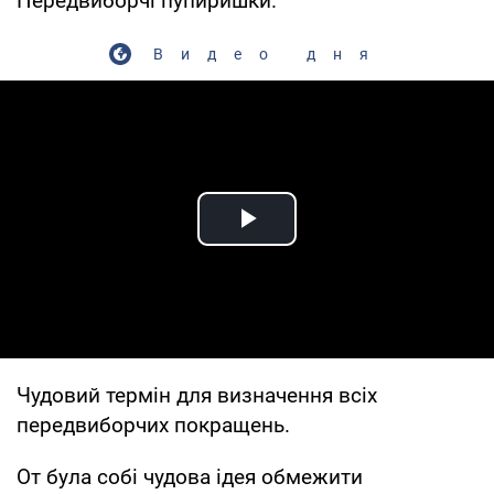
Передвиборчі пупиришки.
Видео дня
Play Video
Чудовий термін для визначення всіх
передвиборчих покращень.
От була собі чудова ідея обмежити