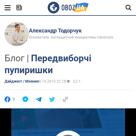
Александр Тодорчук
Основатель зоозащитной инициативы UAnimals
Блог |
Передвиборчі
пупиришки
Дайджест / Мнения
8.10.2015 22:18
3,2 т.
0