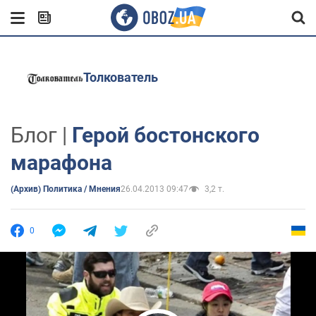
Толкователь
Блог |
Герой бостонского
марафона
(Архив) Политика / Мнения
26.04.2013 09:47
3,2 т.
0