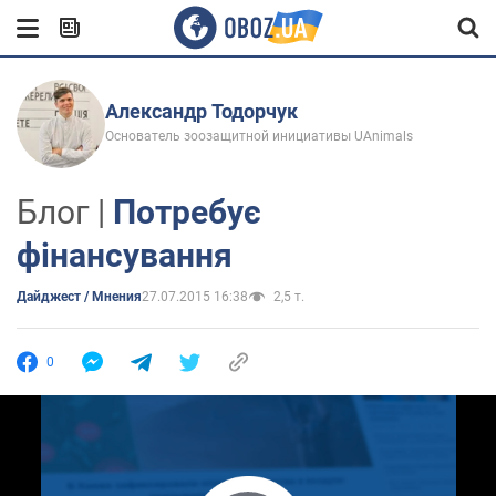
Александр Тодорчук
Основатель зоозащитной инициативы UAnimals
Блог |
Потребує
фінансування
Дайджест / Мнения
27.07.2015 16:38
2,5 т.
0