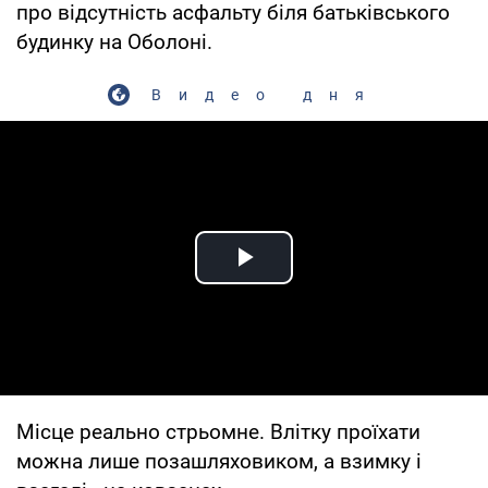
про відсутність асфальту біля батьківського
будинку на Оболоні.
Видео дня
Play Video
Місце реально стрьомне. Влітку проїхати
можна лише позашляховиком, а взимку і