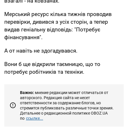
взагалі - на ковзанах.
Мерський ресурс кілька тижнів проводив
перевірки, дивився з усіх сторін, а тепер
видав геніальну відповідь: "Потребує
фінансування".
А от навіть не здогадувався.
Вони б ще відкрили таємницю, що то
потребує робітників та техніки.
Важно:
мнение редакции может отличаться от
авторского. Редакция сайта не несет
ответственности за содержание блогов, но
стремится публиковать различные точки зрения.
Детальнее о редакционной политике OBOZ.UA
по
ссылке...