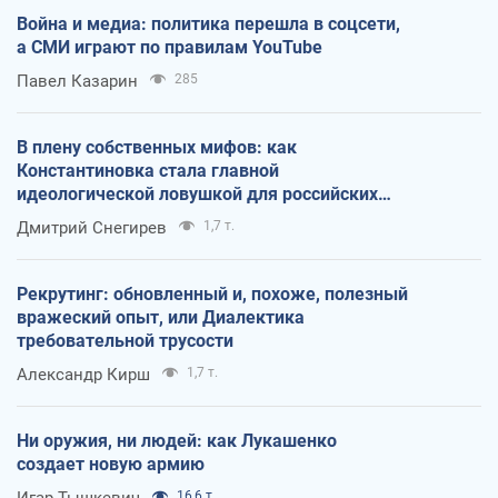
Война и медиа: политика перешла в соцсети,
а СМИ играют по правилам YouTube
Павел Казарин
285
В плену собственных мифов: как
Константиновка стала главной
идеологической ловушкой для российских
оккупантов
Дмитрий Снегирев
1,7 т.
Рекрутинг: обновленный и, похоже, полезный
вражеский опыт, или Диалектика
требовательной трусости
Александр Кирш
1,7 т.
Ни оружия, ни людей: как Лукашенко
создает новую армию
Игар Тышкевич
16,6 т.