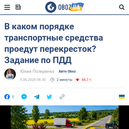
В каком порядке
транспортные средства
проедут перекресток?
Задание по ПДД
Юлия Потерянко
Авто Oboz
9.06.2026 06:30
2 минуты
86,7 т.
0