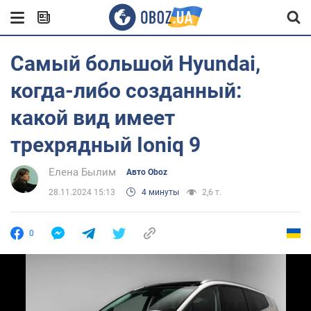
Самый большой Hyundai,
когда-либо созданный:
какой вид имеет
трехрядный Ioniq 9
Елена Былим
Авто Oboz
28.11.2024 15:13
4 минуты
2,6 т.
0