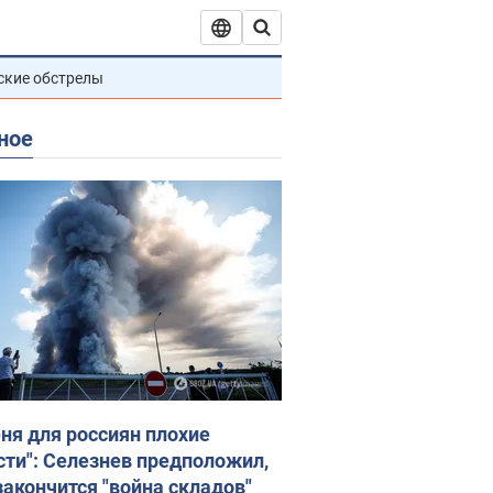
ские обстрелы
ное
еня для россиян плохие
сти": Селезнев предположил,
закончится "война складов"