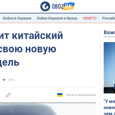
Война в Украине
Война Израиля и Ирана
VENETO
Россий
Важ
ит китайский
 свою новую
дель
1,9 т.
Читати українською
"У м
ново
чем 