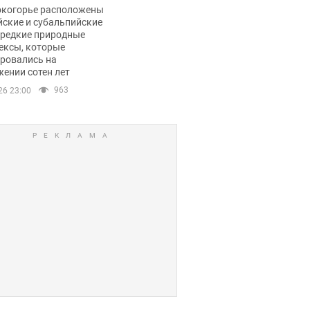
ли тревогу
окогорье расположены
йские и субальпийские
 редкие природные
ексы, которые
ровались на
ении сотен лет
963
26 23:00