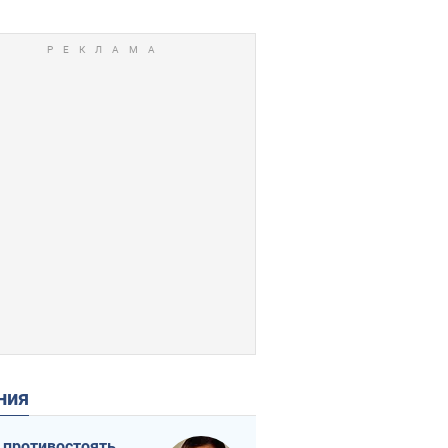
ения
 противостоять