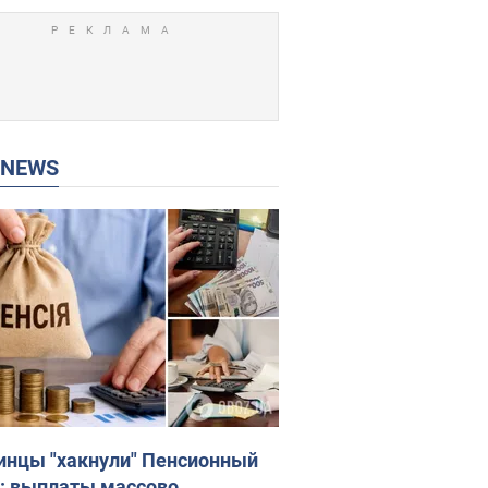
P NEWS
инцы "хакнули" Пенсионный
: выплаты массово