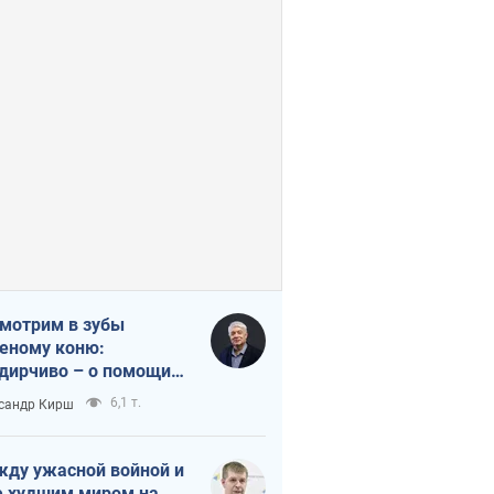
мотрим в зубы
еному коню:
дирчиво – о помощи
аине
6,1 т.
сандр Кирш
ду ужасной войной и
 худшим миром на