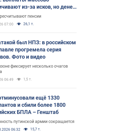
ичивают из-за исков, но денег
ватает
ересчитывают пенсии
26,1 т.
26 07:00
атакой был НПЗ: в российском
лавле прогремела серия
вов. Фото и видео
зоне фиксирует несколько очагов
а
1,5 т.
26 06:49
отминусовали ещё 1330
пантов и сбили более 1800
ийских БПЛА – Генштаб
нность путинской армии сокращается
15,7 т.
8.2026 06:32