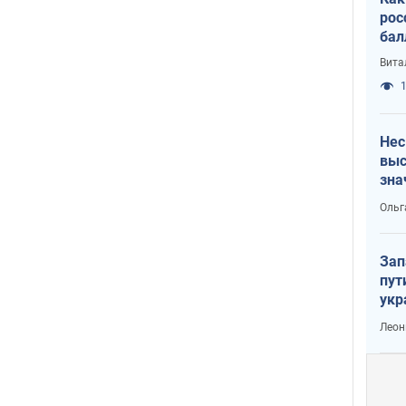
рос
бал
Вита
1
Нес
выс
зна
Ольг
Зап
пут
укр
Леон