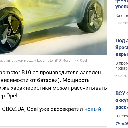
увел
не х
Как п
6.08.20
Под 
Ярос
взры
В пром
пожар
apmotor B10 от производителя заявлен
6.08.20
зависимости от батареи). Мощность
ие же характеристики может рассчитывать
ВСУ 
р Opel.
окку
росс
 OBOZ.UA, Opel уже рассекретил
новый
Числе
6.0