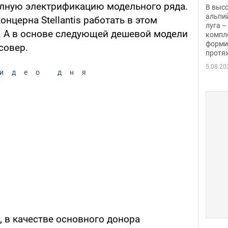
заби
олную электрификацию модельного ряда.
В выс
альпи
нцерна Stellantis работать в этом
луга –
. А в основе следующей дешевой модели
компл
форми
совер.
протяж
5.08.20
идео дня
, в качестве основного донора