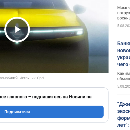
Москва
погруз
военн
5.08.20
Play Video
Банки
ново
укра
чего
Каким 
обмен
5.08.20
рсе главного – подпишитесь на Новини на
"Джи
экос
Подписаться
форм
лет":