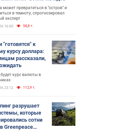
 может превратиться в "остров" и
иться в темноту, спрогнозировал
ый эксперт
58,8 т.
26 16:00
 "готовятся" к
му курсу доллара:
инцам рассказали,
 ожидать
будет курс валюты в
никах
112,9 т.
26 23:12
пинг разрушает
истемы, которые
ировались сотни
 в Greenpeace