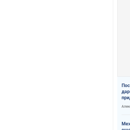
Пос
дар
при
Укр
Алек
Меж
еще