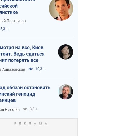
сийской
листике
лий Портников
5,3 т.
мотря на все, Киев
тоит. Ведь сдаться
чит потерять все
10,3 т.
а Айвазовская
ад обязан остановить
инский геноцид
аинцев
3,8 т.
ид Невзлин