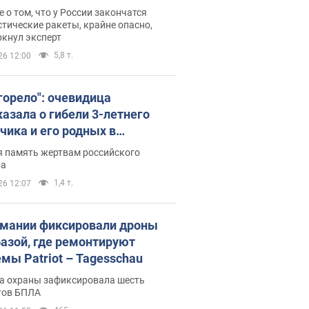
ине? Интервью с Мельником
 о том, что у России закончатся
тические ракеты, крайне опасно,
ркнул эксперт
5,8 т.
26 12:00
 горело": очевидица
казала о гибели 3-летнего
чика и его родных в
льтате атаки РФ на Киевскую
я память жертвам российского
сть. Видео и фото
ра
1,4 т.
26 12:07
рмании фиксировали дроны
базой, где ремонтируют
емы Patriot – Tagesschau
а охраны зафиксировала шесть
тов БПЛА