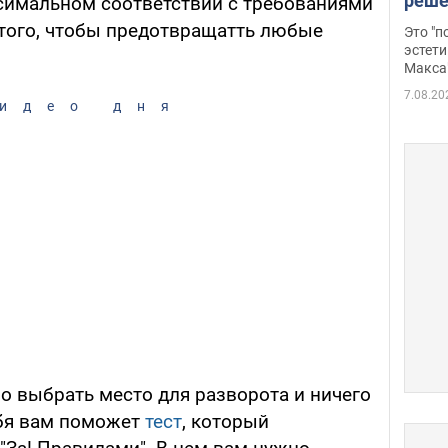
реше
симальном соответствии с требованиями
росс
 того, чтобы предотвращатть любые
Это "
дрон
эстети
Макса
7.08.20
идео дня
о выбрать место для разворота и ничего
ебя вам поможет
тест
, который