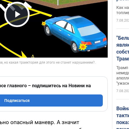
Как на
топли
7.08.20
Play Video
"Бел
явля
собс
Трам
прио
Трамп 
стро
немед
апелля
баль
"ужас
рсе главного – подпишитесь на Новини на
стои
7.08.20
долл
Подписаться
Войн
такт
ьно опасный маневр. А значит
пока