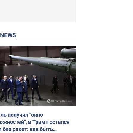
P NEWS
ль получил "окно
ожностей", а Трамп остался
и без ракет: как быть