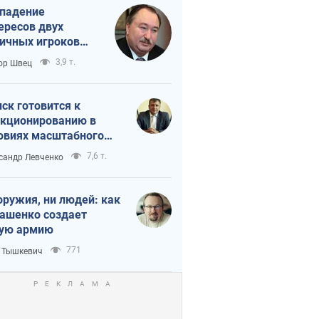
падение
ересов двух
ичных игроков
 тайный план
3,9 т.
ор Швец
мпа и Путина?
ск готовится к
кционированию в
овиях масштабного
нного кризиса
7,6 т.
сандр Левченко
оружия, ни людей: как
ашенко создает
ую армию
771
 Тышкевич