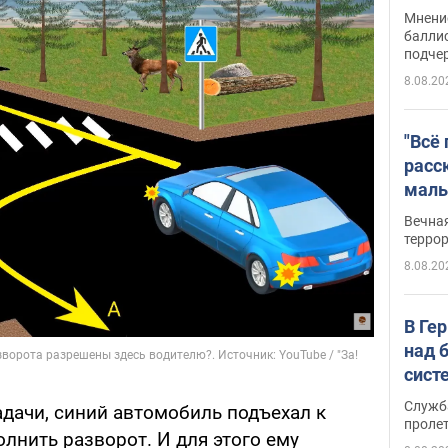
Укра
Мнение
баллис
подче
8.08.20
"Всё
расс
маль
резу
Вечна
обла
терро
8.08.20
В Ге
над 
сист
Служб
адачи, синий автомобиль подъехал к
проле
лнить разворот. И для этого ему