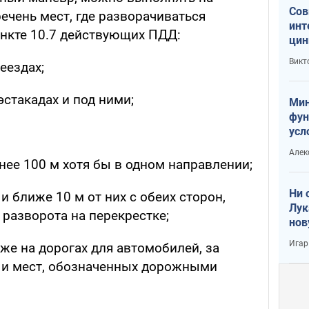
Сов
речень мест, где разворачиваться
инт
ункте 10.7 действующих ПДД:
цин
или
Викт
еездах;
Тра
 эстакадах и под ними;
Мин
фун
усл
вое
Алек
нее 100 м хотя бы в одном направлении;
Ни 
и ближе 10 м от них с обеих сторон,
Лук
разворота на перекрестке;
нов
Игар
кже на дорогах для автомобилей, за
 и мест, обозначенных дорожными