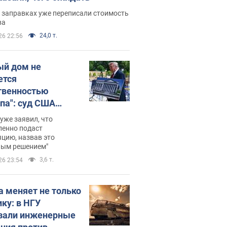
 заправках уже переписали стоимость
ва
24,0 т.
26 22:56
ый дом не
ется
твенностью
па": суд США
становил
уже заявил, что
ительство
ленно подаст
цию, назвав это
ного зала
ным решением"
мостью 400 млн
3,6 т.
26 23:54
аров
а меняет не только
ику: в НГУ
зали инженерные