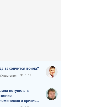
да закончится война?
1,7 т.
 Христензен
аина вступила в
тояние
номического кризиса.
ь ли свет в конце