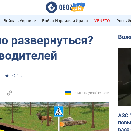
Война в Украине
Война Израиля и Ирана
VENETO
Россий
Важ
о развернуться?
 водителей
42,4 т.
Читати українською
АЗС 
повы
расс