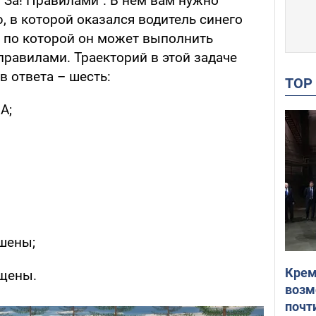
"За! Правилами". В нем вам нужно
 в которой оказался водитель синего
, по которой он может выполнить
 правилами. Траекторий в этой задаче
в ответа – шесть:
TO
А;
шены;
Крем
ещены.
возм
почт