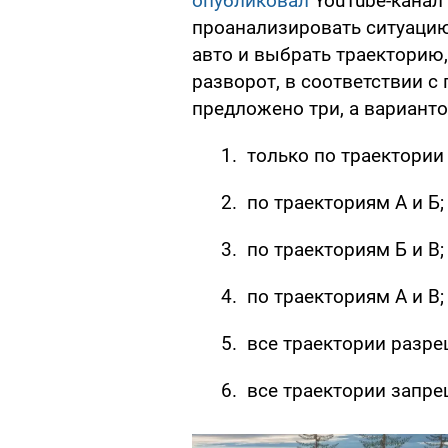
опубликовал
YouTube-канал 
проанализировать ситуацию,
авто и выбрать траекторию
разворот, в соответствии с
предложено три, а варианто
только по траектории 
по траекториям А и Б;
по траекториям Б и В;
по траекториям А и В;
все траектории разре
все траектории запр