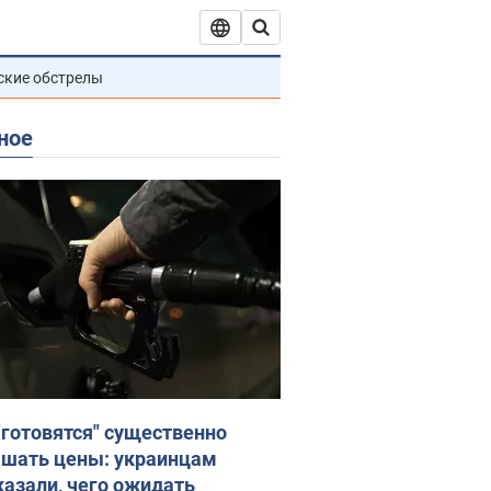
ские обстрелы
ное
"готовятся" существенно
шать цены: украинцам
казали, чего ожидать