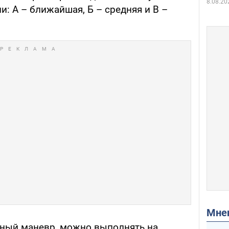
8.08.20
и: А – ближайшая, Б – средняя и В –
Мн
асный маневр, можно выполнять на