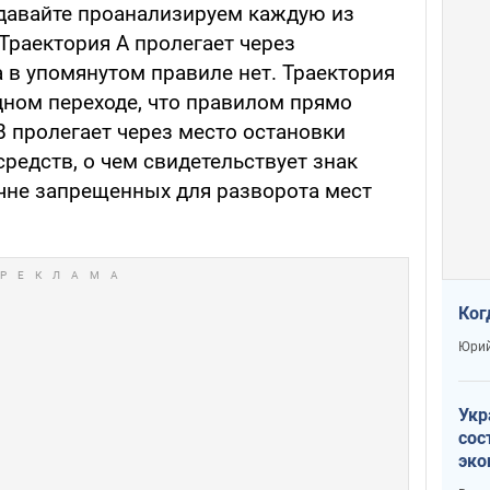
 давайте проанализируем каждую из
Траектория А пролегает через
а в упомянутом правиле нет. Траектория
дном переходе, что правилом прямо
В пролегает через место остановки
редств, о чем свидетельствует знак
речне запрещенных для разворота мест
Ког
Юрий
Укр
сос
эко
Ест