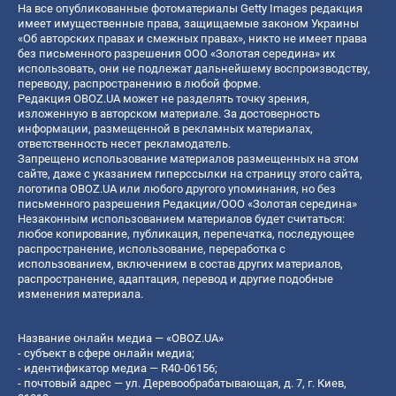
На все опубликованные фотоматериалы Getty Images редакция
имеет имущественные права, защищаемые законом Украины
«Об авторских правах и смежных правах», никто не имеет права
без письменного разрешения ООО «Золотая середина» их
использовать, они не подлежат дальнейшему воспроизводству,
переводу, распространению в любой форме.
Редакция OBOZ.UA может не разделять точку зрения,
изложенную в авторском материале. За достоверность
информации, размещенной в рекламных материалах,
ответственность несет рекламодатель.
Запрещено использование материалов размещенных на этом
сайте, даже с указанием гиперссылки на страницу этого сайта,
логотипа OBOZ.UA или любого другого упоминания, но без
письменного разрешения Редакции/ООО «Золотая середина»
Незаконным использованием материалов будет считаться:
любое копирование, публикация, перепечатка, последующее
распространение, использование, переработка с
использованием, включением в состав других материалов,
распространение, адаптация, перевод и другие подобные
изменения материала.
Название онлайн медиа — «OBOZ.UA»
- субъект в сфере онлайн медиа;
- идентификатор медиа — R40-06156;
- почтовый адрес — ул. Деревообрабатывающая, д. 7, г. Киев,