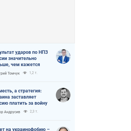
ультат ударов по НПЗ
сии значительно
ьше, чем кажется
1,2 т.
рий Томчук
месть, а стратегия:
аина заставляет
сию платить за войну
2,3 т.
ор Андрусив
ет на украинофобию –