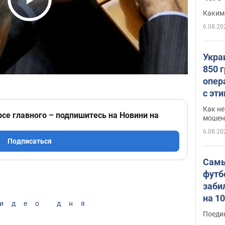
Play Video
Каким
6.08.20
Укра
850 
опер
с эт
Как не
рсе главного – подпишитесь на Новини на
мошен
6.08.20
Подписаться
Самы
футб
заби
на 1
идео дня
Виде
Поеди