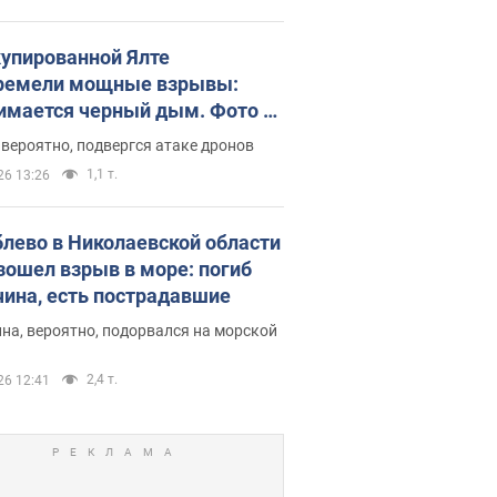
купированной Ялте
ремели мощные взрывы:
имается черный дым. Фото и
о
 вероятно, подвергся атаке дронов
1,1 т.
26 13:26
блево в Николаевской области
зошел взрыв в море: погиб
ина, есть пострадавшие
на, вероятно, подорвался на морской
2,4 т.
26 12:41