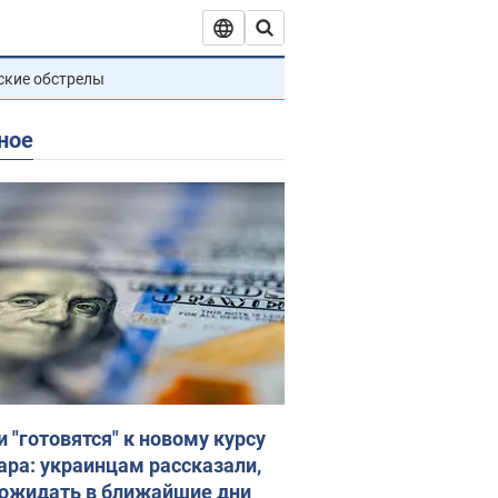
ские обстрелы
ное
и "готовятся" к новому курсу
ара: украинцам рассказали,
 ожидать в ближайшие дни