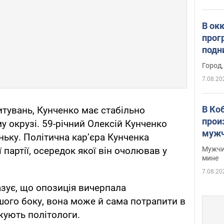
В ок
прог
подн
виде
Город,
7.08.20
В Ко
итувань, Кунченко має стабільно
прои
у окрузі. 59-річний Олексій Кунченко
мужч
ньку. Політична кар’єра Кунченка
Мужчи
 партії, осередок якої він очолював у
мине
7.08.20
зує, що опозиція вичерпала
ншого боку, вона може й сама потрапити в
жують політологи.