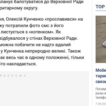
 планує балотуватися до Верховної Ради
TO
итарному округу.
тня, Олексій Кунченко «прославився» на
ежу потрапили фото смс з його
 листується з «котенком». Як
ідбувалося у стінах Верховної Ради.
 можна побачити не надто вдалий
у Кунченка неприродно великі. Також
ає весь час в одному положенні, тільки
бто накладається.
Моби
тари
связ
жало
Почем
разы и
телеф
7.08.20