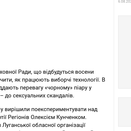
6.08.20
ховної Ради, що відбудуться восени
ити, як працюють виборчі технології. В
віддають перевагу «чорному» піару у
 – до сексуальних скандалів.
зу вирішили поекспериментувати над
тії Регіонів Олексієм Кунченком.
Луганської обласної організації