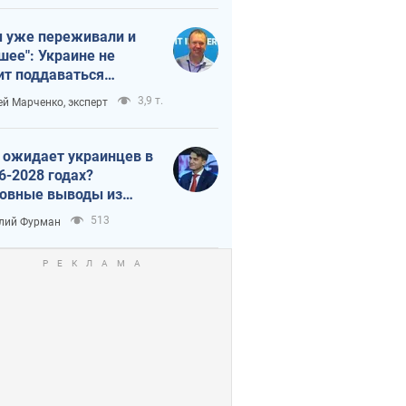
 уже переживали и
шее": Украине не
ит поддаваться
аянию из-за
3,9 т.
ей Марченко, эксперт
етного террора
 ожидает украинцев в
6-2028 годах?
овные выводы из
ых прогнозов от НБУ
513
лий Фурман