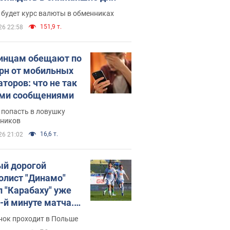
 будет курс валюты в обменниках
151,9 т.
26 22:58
инцам обещают по
грн от мобильных
аторов: что не так
ими сообщениями
 попасть в ловушку
ников
16,6 т.
26 21:02
й дорогой
олист "Динамо"
л "Карабаху" уже
0-й минуте матча.
о
нок проходит в Польше