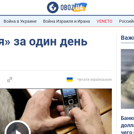
Война в Украине
Война Израиля и Ирана
VENETO
Россий
Важ
» за один день
Читати українською
Банк
долл
чего