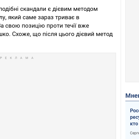
 подібні скандали є дієвим методом
лу, який саме зараз триває в
а свою позицію проти течії вже
ко. Схоже, що після цього дієвий метод
Мн
Рос
рес
кто
дик
Серг