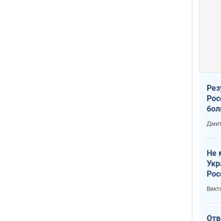
Рез
Рос
бол
Дмит
Не 
Укр
Рос
Викт
Отв