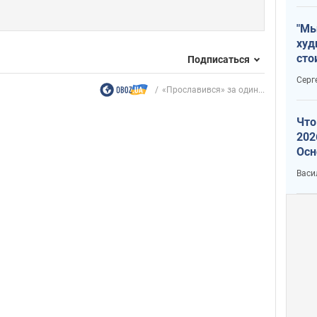
"Мы
худ
сто
Подписаться
отч
Серг
рак
«Прославився» за один...
Что
202
Осн
нов
Васи