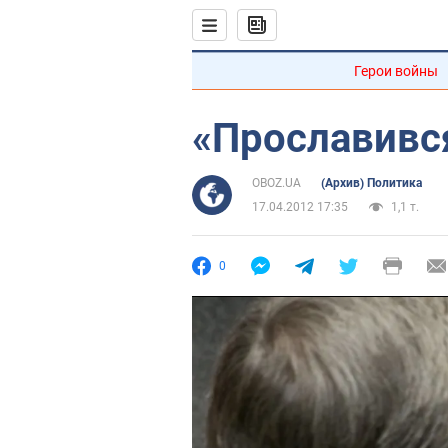
Герои войны
«Прославився
OBOZ.UA
(Архив) Политика
17.04.2012 17:35
1,1 т.
0