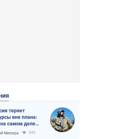
ения
сия теряет
урсы вне плана:
 на самом деле
тует темп войны
543
ей Мисюра