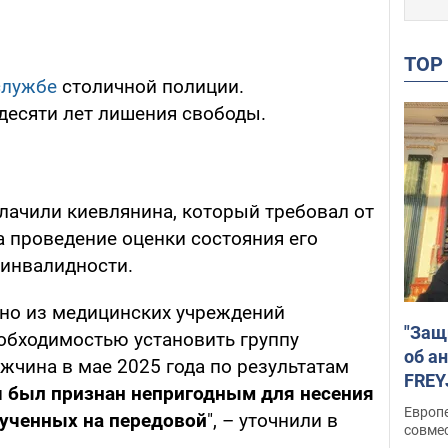
TO
службе
столичной полиции.
десяти лет лишения свободы.
лачили киевлянина, который требовал от
а проведение оценки состояния его
 инвалидности.
дно из медицинских учреждений
"Защ
еобходимостью установить группу
об а
жчина в мае 2025 года по результатам
FREY
и
был признан непригодным для несения
подд
Европ
лученных на передовой
", – уточнили в
совме