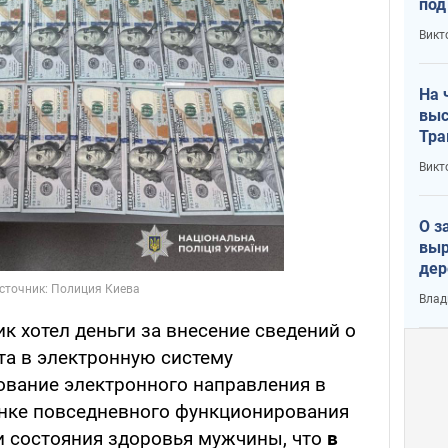
под
кри
Викт
лог
На 
выс
Тра
Викт
О з
выр
дер
что
Влад
Тер
к хотел деньги за внесение сведений о
та в электронную систему
вание электронного направления в
енке повседневного функционирования
и состояния здоровья мужчины, что
в