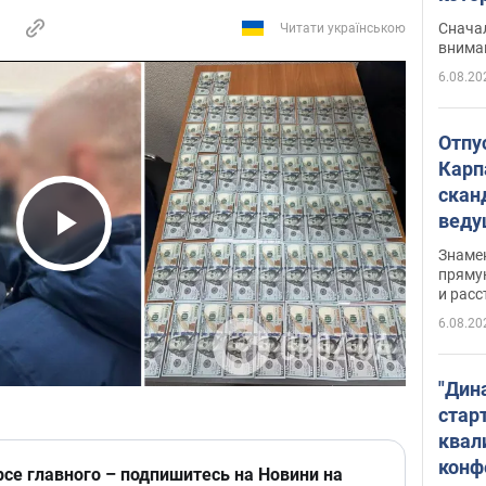
"агр
Сначал
Читати українською
внима
6.08.20
Отпу
Карп
скан
вед
несп
Play Video
Знаме
захе
пряму
и расс
6.08.20
"Дин
стар
квал
конф
рсе главного – подпишитесь на Новини на