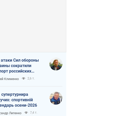
 атаки Сил обороны
аины сократили
порт российских
тепродуктов
2,6 т.
ей Клименко
 супертурнира
учих: спортивній
ендарь осени-2026
7,4 т.
сандр Липенко