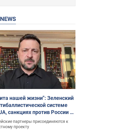
P NEWS
ита нашей жизни": Зеленский
нтибаллистической системе
JA, санкциях против России и
ержке аграриев. Видео
ейские партнеры присоединяются к
стному проекту