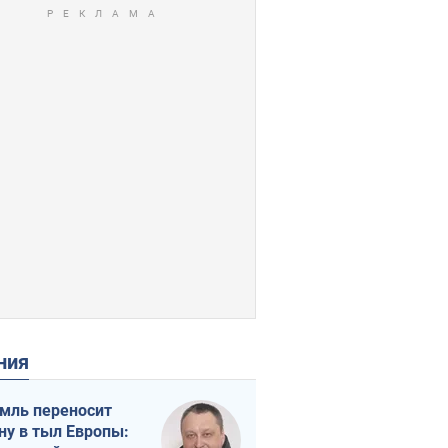
ения
мль переносит
ну в тыл Европы: