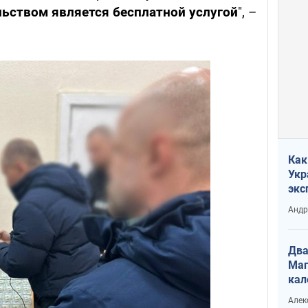
льством является бесплатной услугой
", –
Как
Укр
экс
неф
Андр
Два
Маг
кал
Алек