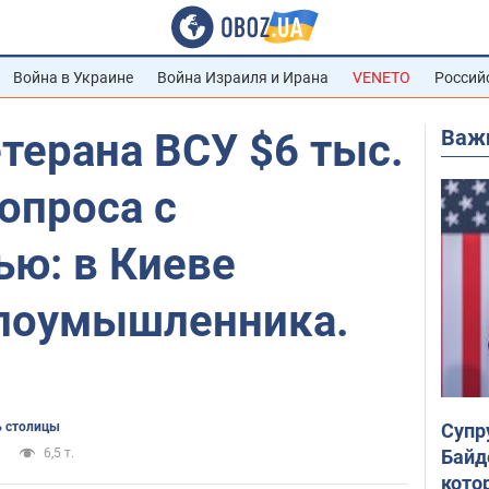
Война в Украине
Война Израиля и Ирана
VENETO
Россий
Важ
терана ВСУ $6 тыс.
опроса с
ью: в Киеве
лоумышленника.
Супр
 столицы
Байд
6,5 т.
кото