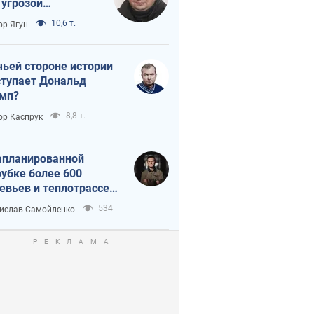
 угрозой
тическая
10,6 т.
ор Ягун
истика
чьей стороне истории
тупает Дональд
мп?
8,8 т.
ор Каспрук
апланированной
убке более 600
евьев и теплотрассе:
 происходит на
534
ислав Самойленко
емках в Киеве