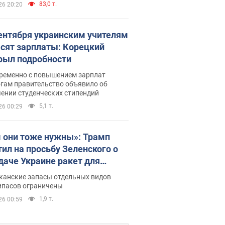
83,0 т.
26 20:20
сентября украинским учителям
сят зарплаты: Корецкий
рыл подробности
ременно с повышением зарплат
огам правительство объявило об
ении студенческих стипендий
5,1 т.
26 00:29
 они тоже нужны»: Трамп
тил на просьбу Зеленского о
даче Украине ракет для
ot
канские запасы отдельных видов
ипасов ограничены
1,9 т.
26 00:59