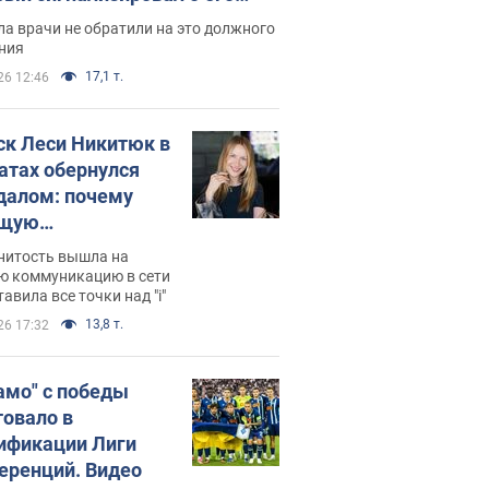
ессивном" раке
а врачи не обратили на это должного
ния
17,1 т.
26 12:46
ск Леси Никитюк в
атах обернулся
далом: почему
ущую
раведливо
нитость вышла на
йтили
ю коммуникацию в сети
тавила все точки над "i"
13,8 т.
26 17:32
амо" с победы
товало в
ификации Лиги
еренций. Видео