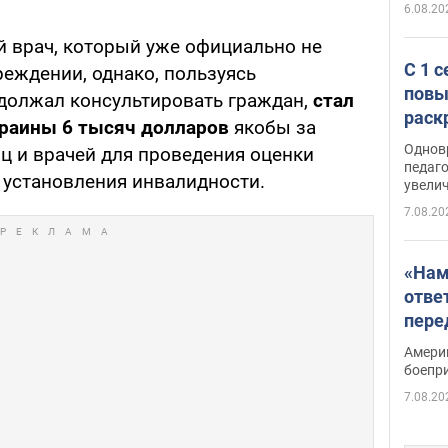
6.08.20
й врач, который уже официально не
С 1 
еждении, однако, пользуясь
повы
должал консультировать граждан,
стал
раск
краины 6 тысяч долларов
якобы за
Однов
ц и врачей для проведения оценки
педаг
 установления инвалидности.
увелич
7.08.20
«Нам
отве
пере
Patri
Амери
боепр
7.08.20