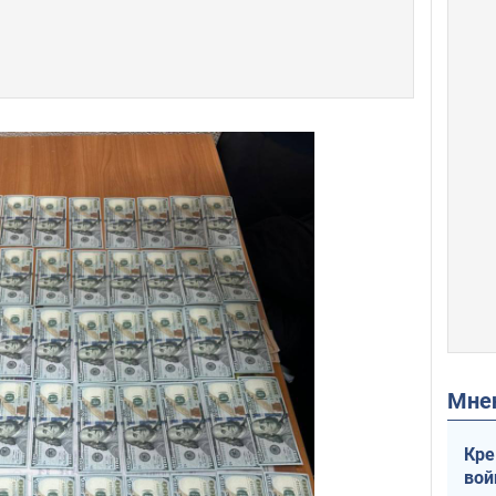
Мн
Кре
вой