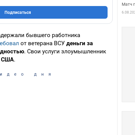
Матч 
Подписаться
6.08.20
адержали бывшего работника
ебовал
от ветерана ВСУ
деньги за
идностью
. Свои услуги злоумышленник
в США
.
идео дня