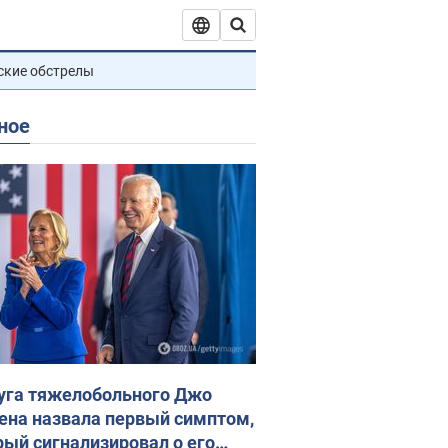
ские обстрелы
ное
уга тяжелобольного Джо
ена назвала первый симптом,
рый сигнализировал о его