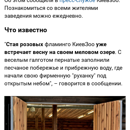
Об этом сообщили в
пресс-службе
Киевзоо.
Познакомиться со всеми жителями
заведения можно ежедневно.
Что известно
"
Стая розовых
фламинго КиевЗоо
уже
встречает весну на своем меловом озере
. С
веселым галготом пернатые заполнили
песчаное побережье и прибрежную воду, где
начали свою фирменную "руханку" под
открытым небом", – говорится в сообщении.