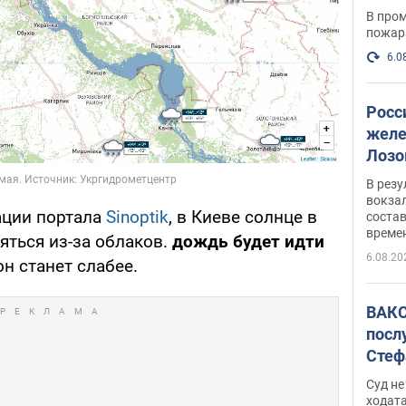
опер
В пром
пожар
6.0
Росс
желе
Лозо
есть
В рез
вокзал
ации портала
Sinoptik
, в Киеве солнце в
состав
време
ляться из-за облаков.
дождь будет идти
6.08.20
он станет слабее.
ВАКС
посл
Стеф
деле
Суд н
ходат