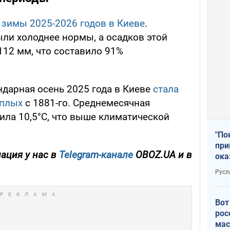
 зимы 2025-2026 годов в Киеве
.
ыли холоднее нормы, а осадков этой
12 мм, что составило 91%
ндарная осень 2025 года в Киеве
стала
еплых
с 1881-го. Среднемесячная
ила 10,5°С, что выше климатической
"По
при
ация у нас в
Telegram-канале
OBOZ.UA и в
ока
Русл
Вот
рос
мас