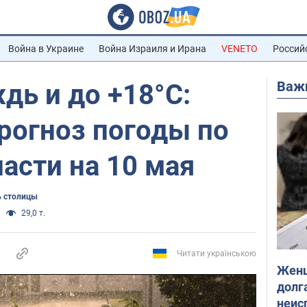
Война в Украине
Война Израиля и Ирана
VENETO
Россий
Важ
дь и до +18°С:
рогноз погоды по
асти на 10 мая
 столицы
29,0 т.
Читати українською
Женщ
долга
неис