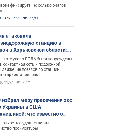
ации. Фото и видео
зоне фиксирует несколько очагов
а
25,9 т.
8.2026 12:54
ия атаковала
знодорожную станцию в
вой в Харьковской области:
 погибшие и раненые
ультате удара БПЛА были повреждены
, контактная сеть и подвижной
; движение поездов до станции
нно приостановлено
2,7 т.
26 11:57
 избрал меру пресечения экс-
у Украины в США
анишиной: что известно о
е полностью удовлетворил
айство прокуратуры