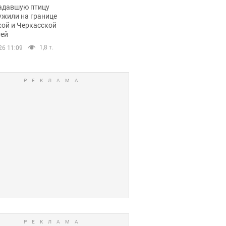
пичный маршрут.
адавшую птицу
ужили на границе
кой и Черкасской
тей
1,8 т.
26 11:09