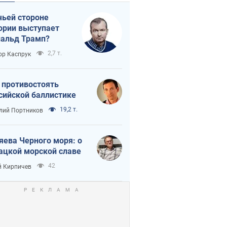
чьей стороне
ории выступает
альд Трамп?
2,7 т.
ор Каспрук
 противостоять
сийской баллистике
19,2 т.
лий Портников
яева Черного моря: о
ацкой морской славе
42
 Кирпичев