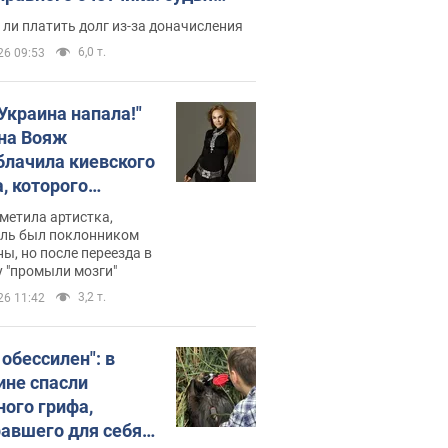
с неожиданное решение
ли платить долг из-за доначисления
6,0 т.
26 09:53
 Украина напала!"
на Вояж
блачила киевского
, которого
омбировали": он
метила артистка,
 русского не знал,
ель был поклонником
ы, но после переезда в
перь хочет
 "промыли мозги"
цида украинцев
3,2 т.
26 11:42
 обессилен": в
ине спасли
ного грифа,
авшего для себя