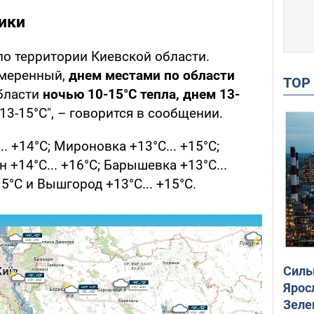
ики
по территории Киевской области.
Умеренный,
днем местами по области
TO
области
ночью 10-15°С тепла, днем 13-
 13-15°С", – говорится в сообщении.
. +14°С; Мироновка +13°С... +15°С;
н +14°С... +16°С; Барышевка +13°С...
15°С и Вышгород +13°С... +15°С.
Силы
Ярос
Зеле