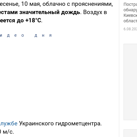
нети
есенье, 10 мая, облачно с прояснениями,
Постр
Фото
обнар
естами значительный дождь
. Воздух в
Киевс
еется до +18°С
.
облас
6.08.20
идео дня
службе
Украинского гидрометцентра.
 м/с.