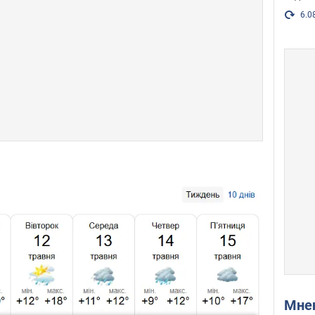
6.0
Мн