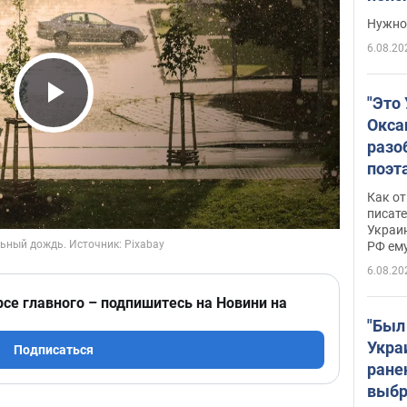
выне
Нужно 
6.08.20
"Это
Play Video
Окса
разо
поэта
"заз
Как от
даже
писат
Украин
а те
РФ ему
гено
6.08.20
рсе главного – подпишитесь на Новини на
"Был
Укра
Подписаться
ране
выбр