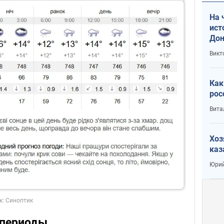
На 
ист
Дон
Викт
Как
рос
Вита
Хоз
каз
Юрий
 периоды