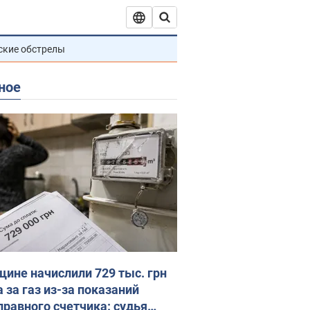
ские обстрелы
ное
ине начислили 729 тыс. грн
 за газ из-за показаний
правного счетчика: судья