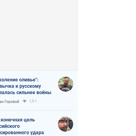
коление оливье":
вычка к русскому
залась сильнее войны
1,5 т.
ан Горовой
 конечная цель
сийского
сированного удара