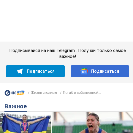
Жизнь столицы
Погиб в собственной...
Важное
Красавица из Львова с рекордом выиграла
историческую медаль для Украины на
чемпионате мира по легкой атлетике U20.
Видео
Наша соотечественница блестяще выступила в Орегоне
8 годин тому
37,7 т.