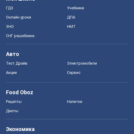
Food Oboz
Рецепты
Напитки
Диеты
Экономика
Рынки и компании
Mакроэкономика
MedOboz
Новости медицины
MAMACLUB
Шоу
Афиша
Сплетни
Красота
Мода
Женский Журнал