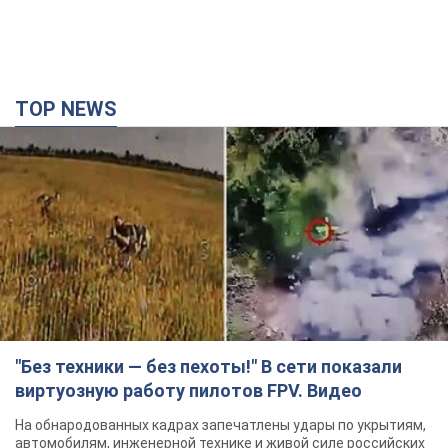
"Без техники — без пехоты!" В сети показали
виртуозную работу пилотов FPV. Видео
На обнародованных кадрах запечатлены удары по укрытиям,
автомобилям, инженерной технике и живой силе российских
войск
годину тому
4,8 т.
Армия РФ уничтожила предприятие Kromberg &
Schubert в Житомире. Фото
Когда предприятие возобновит работу, пока неизвестно
2 години тому
9,1 т.
Киево-Печерскую лавру закроют 80-метровым
"монстром"? Почему киевские власти