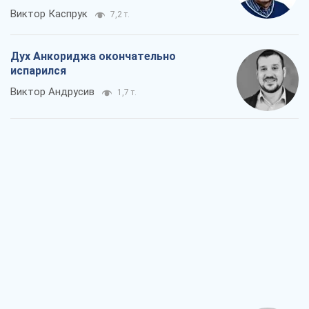
Война и медиа: политика перешла в
соцсети, а СМИ играют по правилам
YouTube
Павел Казарин
1,0 т.
В плену собственных мифов: как
Константиновка стала главной
идеологической ловушкой для
российских оккупантов
Дмитрий Снегирев
3,2 т.
Рекрутинг: обновленный и, похоже,