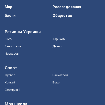
Спорт
Футбол
Баскетбол
Хоккей
Бокс
Формула-1
Моя школа
ГДЗ
Учебники
Онлайн уроки
ДПА
ЗНО
НМТ
СНГ решебники
Авто
Тест Драйв
Электромобили
Акции
Сервис