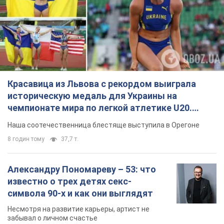
Александру Пономареву – 53: что
известно о трех детях секс-
символа 90-х и как они выглядят
Несмотря на развитие карьеры, артист не
забывал о личном счастье
9.08.2026 04:01
10,4 т.
В ПриватБанке рассказали,
действительны ли доллары 1996
года: принимают ли обменники и
банки такие купюры
Что делать, если банки и обменники не
принимают старые доллары
9.08.2026 02:20
90,6 т.