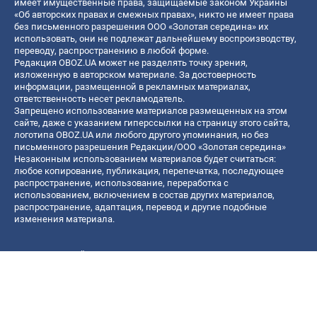
имеет имущественные права, защищаемые законом Украины
«Об авторских правах и смежных правах», никто не имеет права
без письменного разрешения ООО «Золотая середина» их
использовать, они не подлежат дальнейшему воспроизводству,
переводу, распространению в любой форме.
Редакция OBOZ.UA может не разделять точку зрения,
изложенную в авторском материале. За достоверность
информации, размещенной в рекламных материалах,
ответственность несет рекламодатель.
Запрещено использование материалов размещенных на этом
сайте, даже с указанием гиперссылки на страницу этого сайта,
логотипа OBOZ.UA или любого другого упоминания, но без
письменного разрешения Редакции/ООО «Золотая середина»
Незаконным использованием материалов будет считаться:
любое копирование, публикация, перепечатка, последующее
распространение, использование, переработка с
использованием, включением в состав других материалов,
распространение, адаптация, перевод и другие подобные
изменения материала.
Название онлайн медиа — «OBOZ.UA»
- субъект в сфере онлайн медиа;
- идентификатор медиа — R40-06156;
- почтовый адрес — ул. Деревообрабатывающая, д. 7, г. Киев,
01013;
- адрес электронной почты —
[email protected]
; - телефон — (044)