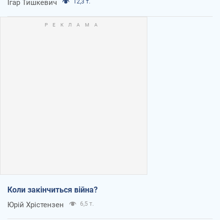
Ігар Тишкевич
12,3 т.
Коли закінчиться війна?
Юрій Хрістензен
6,5 т.