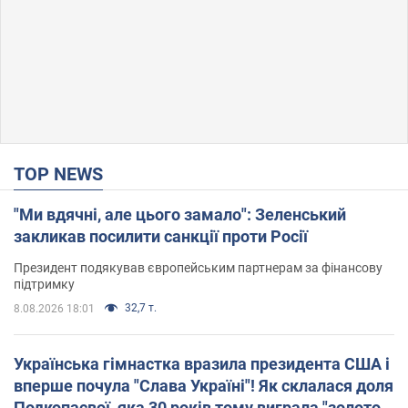
TOP NEWS
"Ми вдячні, але цього замало": Зеленський
закликав посилити санкції проти Росії
Президент подякував європейським партнерам за фінансову
підтримку
32,7 т.
8.08.2026 18:01
Українська гімнастка вразила президента США і
вперше почула "Слава Україні"! Як склалася доля
Подкопаєвої, яка 30 років тому виграла "золото"