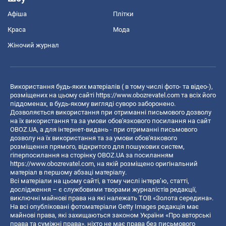
Афіша
Плітки
Краса
Мода
Жіночий журнал
Використання будь-яких матеріалів ( в тому числі фото- та відео-),
розміщених на цьому сайті
https://www.obozrevatel.com
та всіх його
піддоменах, в будь-якому вигляді суворо заборонено.
Дозволяється використання при отриманні письмового дозволу
на їх використання та за умови обов'язкового посилання на сайт
OBOZ.UA, а для інтернет-видань - при отриманні письмового
дозволу на їх використання та за умови обов'язкового
розміщення прямого, відкритого для пошукових систем,
гіперпосилання на сторінку OBOZ.UA за посиланням
https://www.obozrevatel.com
, на якій розміщено оригінальний
матеріал в першому абзаці матеріалу.
Всі матеріали на цьому сайті, в тому числі інтерв’ю, статті,
дослідження – є службовими творами журналістів редакції,
виключні майнові права на які належать ТОВ «Золота середина».
На всі опубліковані фотоматеріали Getty Images редакція має
майнові права, які захищаються законом України «Про авторські
права та суміжні права», ніхто не має права без письмового