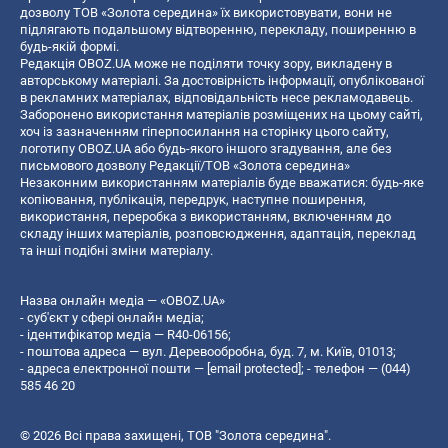
дозволу ТОВ «Золота середина» їх використовувати, вони не
підлягають подальшому відтворенню, перекладу, поширенню в
будь-якій формі.
Редакція OBOZ.UA може не поділяти точку зору, викладену в
авторському матеріалі. За достовірність інформації, опублікованої
в рекламних матеріалах, відповідальність несе рекламодавець.
Заборонено використання матеріалів розміщених на цьому сайті,
хоч із зазначенням гіперпосилання на сторінку цього сайту,
логотипу OBOZ.UA або будь-якого іншого згадування, але без
письмового дозволу Редакції/ТОВ «Золота середина»
Незаконним використанням матеріалів буде вважатися: будь-яке
копiювання, публiкацiя, передрук, наступне поширення,
використання, переробка з використанням, включенням до
складу інших матеріалів, розповсюдження, адаптація, переклад
та інші подібні зміни матеріалу.
Назва онлайн медіа — «OBOZ.UA»
- суб'єкт у сфері онлайн медіа;
- ідентифікатор медіа — R40-06156;
- поштова адреса — вул. Деревообробна, буд. 7, м. Київ, 01013;
- адреса електронної пошти —
[email protected]
; - телефон — (044)
585 46 20
© 2026 Всі права захищені, ТОВ "Золота середина".