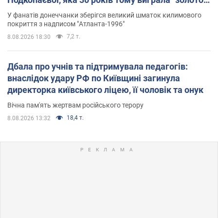
Олімпіади
У фанатів донеччанки зберігся великий шматок килимового
покриття з надписом "Атланта-1996"
7,2 т.
8.08.2026 18:30
Дбала про учнів та підтримувала педагогів:
внаслідок удару РФ по Київщині загинула
директорка київського ліцею, її чоловік та онук
Вічна пам'ять жертвам російського терору
18,4 т.
8.08.2026 13:32