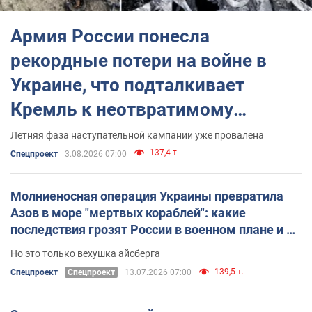
Централизованные закупки
: для обеспечения потребностей
военных проводятся открытые тендеры для закупки ударных
Армия России понесла
средств.
рекордные потери на войне в
Украине, что подталкивает
Кремль к неотвратимому
решению: анализ за месяц
Летняя фаза наступательной кампании уже провалена
137,4 т.
Спецпроект
3.08.2026 07:00
Молниеносная операция Украины превратила
Азов в море "мертвых кораблей": какие
последствия грозят России в военном плане и не
только
Но это только вехушка айсберга
139,5 т.
Спецпроект
Спецпроект
13.07.2026 07:00