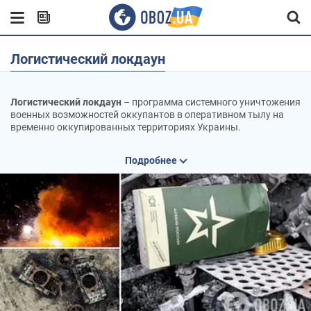
Логистический локдаун
Логистический локдаун
– программа системного уничтожения
военных возможностей оккупантов в оперативном тылу на
временно оккупированных территориях Украины.
Локдаун реализуется Министерством обороны и имеет целью
Подробнее
полностью заблокировать логистические маршруты врага с
помощью дальнобойных средств.
Программа имеет два этапа:
Наращивание ударов (Middle Strike)
: МОУ выделило
дополнительные 5 млрд грн на закупку современных средств
поражения для работы в глубоком тылу врага. Средства
распределяются среди бригад, которые показали свою
эффективность. Распределение происходит через систему
"еБалы".