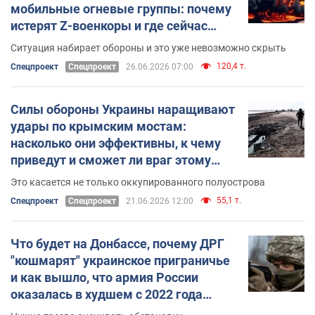
мобильные огневые группы: почему
истерят Z-военкоры и где сейчас
наиболеее горячо
Ситуация набирает обороны и это уже невозможно скрыть
120,4 т.
Спецпроект
Спецпроект
26.06.2026 07:00
Силы обороны Украины наращивают
удары по крымским мостам:
насколько они эффективны, к чему
приведут и сможет ли враг этому
противостоять
Это касается не только оккупированного полуострова
55,1 т.
Спецпроект
Спецпроект
21.06.2026 12:00
Что будет на Донбассе, почему ДРГ
"кошмарят" украинское приграничье
и как вышло, что армия России
оказалась в худшем с 2022 года
положении: анализ ситуации