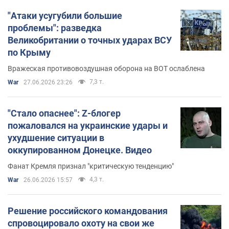
"Атаки усугубили большие
проблемы": разведка
Великобритании о точных ударах ВСУ
по Крыму
Вражеская противовоздушная оборона на ВОТ ослаблена
7,3 т.
War
27.06.2026 23:26
"Стало опаснее": Z-блогер
пожаловался на украинские удары и
ухудшение ситуации в
оккупированном Донецке. Видео
Фанат Кремля признал "критическую тенденцию"
4,3 т.
War
26.06.2026 15:57
Решение российского командования
спровоцировало охоту на свои же