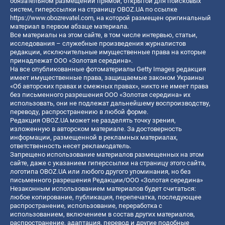
обязательном размещении прямой, открытой для поисковых
систем, гиперссылки на страницу OBOZ.UA по ссылке
https://www.obozrevatel.com
, на которой размещен оригинальный
материал в первом абзаце материала.
Все материалы на этом сайте, в том числе интервью, статьи,
исследования – служебные произведения журналистов
редакции, исключительные имущественные права на которые
принадлежат ООО «Золотая середина».
На все опубликованные фотоматериалы Getty Images редакция
имеет имущественные права, защищаемые законом Украины
«Об авторских правах и смежных правах», никто не имеет права
без письменного разрешения ООО «Золотая середина» их
использовать, они не подлежат дальнейшему воспроизводству,
переводу, распространению в любой форме.
Редакция OBOZ.UA может не разделять точку зрения,
изложенную в авторском материале. За достоверность
информации, размещенной в рекламных материалах,
ответственность несет рекламодатель.
Запрещено использование материалов размещенных на этом
сайте, даже с указанием гиперссылки на страницу этого сайта,
логотипа OBOZ.UA или любого другого упоминания, но без
письменного разрешения Редакции/ООО «Золотая середина»
Незаконным использованием материалов будет считаться:
любое копирование, публикация, перепечатка, последующее
распространение, использование, переработка с
использованием, включением в состав других материалов,
распространение, адаптация, перевод и другие подобные