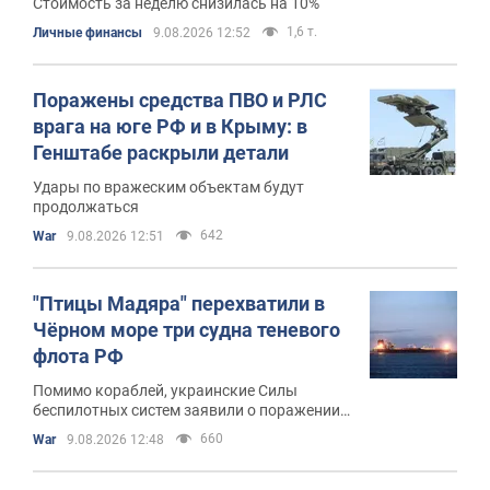
Стоимость за неделю снизилась на 10%
1,6 т.
Личные финансы
9.08.2026 12:52
Поражены средства ПВО и РЛС
врага на юге РФ и в Крыму: в
Генштабе раскрыли детали
Удары по вражеским объектам будут
продолжаться
642
War
9.08.2026 12:51
"Птицы Мадяра" перехватили в
Чёрном море три судна теневого
флота РФ
Помимо кораблей, украинские Силы
беспилотных систем заявили о поражении
пяти российских средств
660
War
9.08.2026 12:48
противовоздушной обороны на территории
РФ