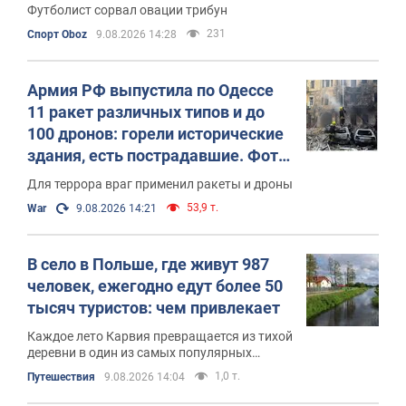
Футболист сорвал овации трибун
231
Спорт Oboz
9.08.2026 14:28
Армия РФ выпустила по Одессе
11 ракет различных типов и до
100 дронов: горели исторические
здания, есть пострадавшие. Фото
и видео
Для террора враг применил ракеты и дроны
53,9 т.
War
9.08.2026 14:21
В село в Польше, где живут 987
человек, ежегодно едут более 50
тысяч туристов: чем привлекает
Каждое лето Карвия превращается из тихой
деревни в один из самых популярных
курортов Польши
1,0 т.
Путешествия
9.08.2026 14:04