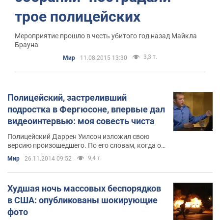
трое полицейских
Мероприятие прошло в честь убитого год назад Майкла
Брауна
3,3 т.
Мир
11.08.2015 13:30
Полицейский, застреливший
подростка в Фергюсоне, впервые дал
видеоинтервью: моя совесть чиста
Полицейский Даррен Уилсон изложил свою
версию произошедшего. По его словам, когда он
был в машине, Майкл Браун ударил его и
9,4 т.
Мир
26.11.2014 09:52
схватил пистолет
Худшая ночь массовых беспорядков
в США: опубликованы шокирующие
фото