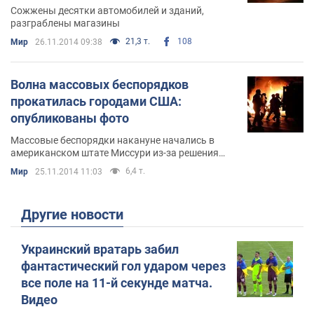
Cожжены десятки автомобилей и зданий,
разграблены магазины
21,3 т.
108
Мир
26.11.2014 09:38
Волна массовых беспорядков
прокатилась городами США:
опубликованы фото
Массовые беспорядки накануне начались в
американском штате Миссури из-за решения
суда по делу о гибели чернокожего юноши
6,4 т.
Мир
25.11.2014 11:03
Майкла Брауна
Другие новости
Украинский вратарь забил
фантастический гол ударом через
все поле на 11-й секунде матча.
Видео