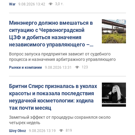
объекты
3,0 т.
War
9.08.2026 13:42
Минэнерго должно вмешаться в
ситуацию с Червоноградской
ЦЗФ и добиться назначения
независимого управляющего –
депутат
Вопрос запуска предприятия зависит от судебного
процесса и назначения арбитражного управляющего
123
Рынки и компании
9.08.2026 13:31
Бритни Спирс призналась в уколах
красоты и показала последствия
неудачной косметологии: ходила
так почти месяц
Заметный эффект от процедуры сохранялся около
четырех недель
819
Шоу Oboz
9.08.2026 13:19