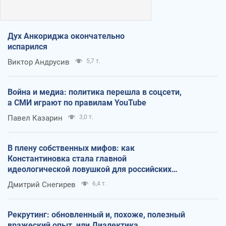
Дух Анкориджа окончательно
испарился
Виктор Андрусив
5,7 т.
Война и медиа: политика перешла в соцсети,
а СМИ играют по правилам YouTube
Павел Казарин
3,0 т.
В плену собственных мифов: как
Константиновка стала главной
идеологической ловушкой для российских
оккупантов
Дмитрий Снегирев
6,4 т.
Рекрутинг: обновленный и, похоже, полезный
вражеский опыт, или Диалектика