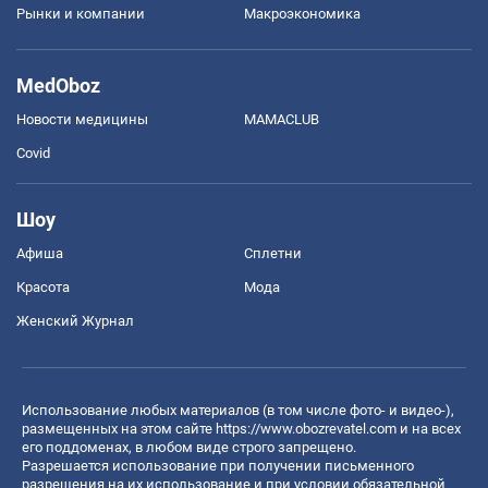
Рынки и компании
Mакроэкономика
MedOboz
Новости медицины
MAMACLUB
Covid
Шоу
Афиша
Сплетни
Красота
Мода
Женский Журнал
Использование любых материалов (в том числе фото- и видео-),
размещенных на этом сайте
https://www.obozrevatel.com
и на всех
его поддоменах, в любом виде строго запрещено.
Разрешается использование при получении письменного
разрешения на их использование и при условии обязательной