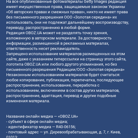
На все опубликованные фотоматериалы Getty Images редакция
имеет имущественные права, защищаемые законом Украины
«Об авторских правах и смежных правах», никто не имеет права
без письменного разрешения ООО «Золотая середина» их
использовать, они не подлежат дальнейшему воспроизводству,
переводу, распространению в любой форме.
Редакция OBOZ.UA может не разделять точку зрения,
изложенную в авторском материале. За достоверность
информации, размещенной в рекламных материалах,
ответственность несет рекламодатель.
Запрещено использование материалов размещенных на этом
сайте, даже с указанием гиперссылки на страницу этого сайта,
логотипа OBOZ.UA или любого другого упоминания, но без
письменного разрешения Редакции/ООО «Золотая середина»
Незаконным использованием материалов будет считаться:
любое копирование, публикация, перепечатка, последующее
распространение, использование, переработка с
использованием, включением в состав других материалов,
распространение, адаптация, перевод и другие подобные
изменения материала.
Название онлайн медиа — «OBOZ.UA»
- субъект в сфере онлайн медиа;
- идентификатор медиа — R40-06156;
- почтовый адрес — ул. Деревообрабатывающая, д. 7, г. Киев,
01013;