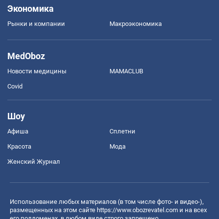
Экономика
Рынки и компании
Mакроэкономика
MedOboz
Новости медицины
MAMACLUB
Covid
Шоу
Афиша
Сплетни
Красота
Мода
Женский Журнал
Использование любых материалов (в том числе фото- и видео-),
размещенных на этом сайте
https://www.obozrevatel.com
и на всех
его поддоменах, в любом виде строго запрещено.