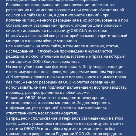
Разрешается использование при получении письменного
разрешения на их использование и при условии обязательной
ссылки на сайт OBOZ.UA, а для интернет-изданий - при
получении письменного разрешения на их использование и при
обязательном размещении прямой, открытой для поисковых
систем, гиперссылки на страницу OBOZ.UA по ссылке
https://www.obozrevatel.com
, на которой размещен оригинальный
материал в первом абзаце материала.
Все материалы на этом сайте, в том числе интервью, статьи,
исследования – служебные произведения журналистов
редакции, исключительные имущественные права на которые
принадлежат ООО «Золотая середина».
На все опубликованные фотоматериалы Getty Images редакция
имеет имущественные права, защищаемые законом Украины
«Об авторских правах и смежных правах», никто не имеет права
без письменного разрешения ООО «Золотая середина» их
использовать, они не подлежат дальнейшему воспроизводству,
переводу, распространению в любой форме.
Редакция OBOZ.UA может не разделять точку зрения,
изложенную в авторском материале. За достоверность
информации, размещенной в рекламных материалах,
ответственность несет рекламодатель.
Запрещено использование материалов размещенных на этом
сайте, даже с указанием гиперссылки на страницу этого сайта,
логотипа OBOZ.UA или любого другого упоминания, но без
письменного разрешения Редакции/ООО «Золотая середина»