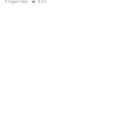
9 годин тому
8,4 т.