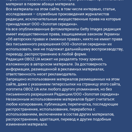
материал в первом абзаце материала.
Все материалы на этом сайте, в том числе интервью, статьи,
исследования – служебные произведения журналистов
редакции, исключительные имущественные права на которые
принадлежат ООО «Золотая середина».
На все опубликованные фотоматериалы Getty Images редакция
имеет имущественные права, защищаемые законом Украины
«Об авторских правах и смежных правах», никто не имеет права
без письменного разрешения ООО «Золотая середина» их
использовать, они не подлежат дальнейшему воспроизводству,
переводу, распространению в любой форме.
Редакция OBOZ.UA может не разделять точку зрения,
изложенную в авторском материале. За достоверность
информации, размещенной в рекламных материалах,
ответственность несет рекламодатель.
Запрещено использование материалов размещенных на этом
сайте, даже с указанием гиперссылки на страницу этого сайта,
логотипа OBOZ.UA или любого другого упоминания, но без
письменного разрешения Редакции/ООО «Золотая середина»
Незаконным использованием материалов будет считаться:
любое копирование, публикация, перепечатка, последующее
распространение, использование, переработка с
использованием, включением в состав других материалов,
распространение, адаптация, перевод и другие подобные
изменения материала.