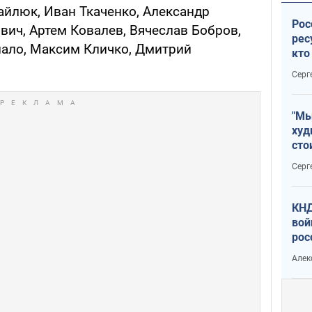
йлюк, Иван Ткаченко, Александр
Рос
вич, Артем Ковалев, Вячеслав Бобров,
рес
ало, Максим Кличко, Дмитрий
кто
дик
Серг
"Мы
худ
сто
отч
Серг
рак
КНД
вой
рос
сев
Алек