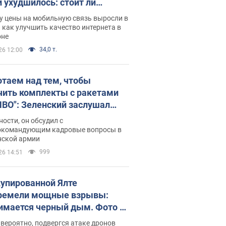
и ухудшилось: стоит ли
ваться на цены
у цены на мобильную связь выросли в
 как улучшить качество интернета в
оне
34,0 т.
26 12:00
отаем над тем, чтобы
чить комплекты с ракетами
ПВО": Зеленский заслушал
ад Драпатого и объявил о
ности, он обсудил с
х мерах
окомандующим кадровые вопросы в
нской армии
999
26 14:51
купированной Ялте
ремели мощные взрывы:
имается черный дым. Фото и
о
 вероятно, подвергся атаке дронов