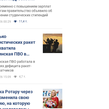
ременно с повышением зарплат
огам правительство объявило об
ении студенческих стипендий
11,4 т.
26 00:29
ько
истических ракет
хватила
инская ПВО в
: в Минобороны
нская ПВО работала в
али цифру
ях дефицита ракет-
ватчиков
4,7 т.
26 15:09
ка Ротару через
изменила свою
ию, на которую