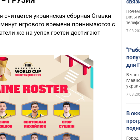
 – ГРУЗИЯ
связ
жало
Почем
 считается украинская сборная Ставки
разы и
телеф
0 минут игрового времени принимаются с
7.08.20
тели же на успех гостей достигают
"Раб
полу
для 
докл
В част
новы
главн
украи
7.08.20
В ок
прог
подн
виде
Город,