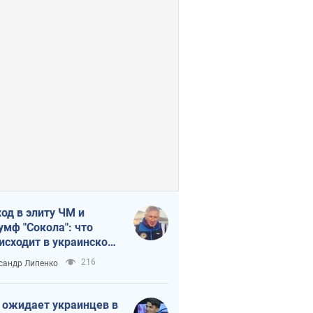
од в элиту ЧМ и
умф "Сокола": что
исходит в украинском
кее
216
сандр Липенко
 ожидает украинцев в