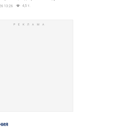
4,5 т.
26 13:26
ения