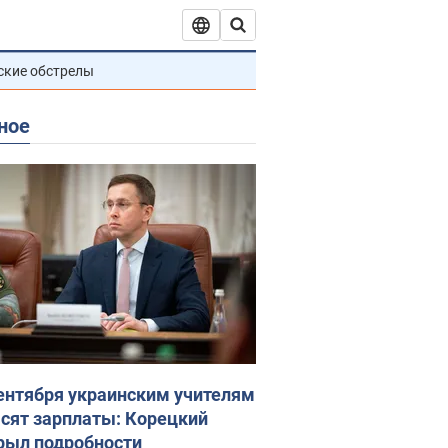
ские обстрелы
ное
сентября украинским учителям
сят зарплаты: Корецкий
рыл подробности