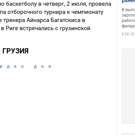
ране
 баскетболу в четверг, 2 июля, провела
скол
В вып
па отборочного турнира к чемпионату
певи
зарпла
 тренера Айнарса Багатскиса в
работ
филар
в Риге встречались с грузинской
8.08.20
– ГРУЗИЯ
идео дня