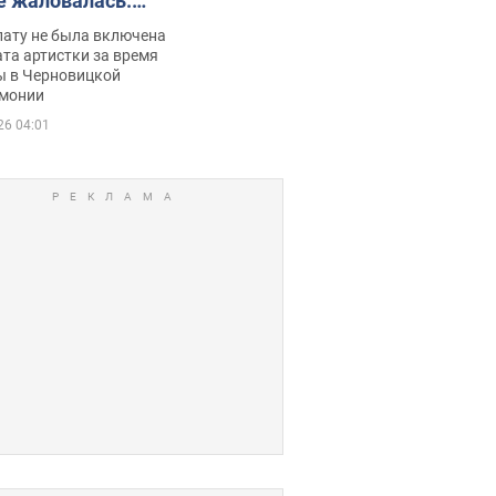
е жаловалась:
ько получала
лату не была включена
ца
та артистки за время
ы в Черновицкой
монии
26 04:01