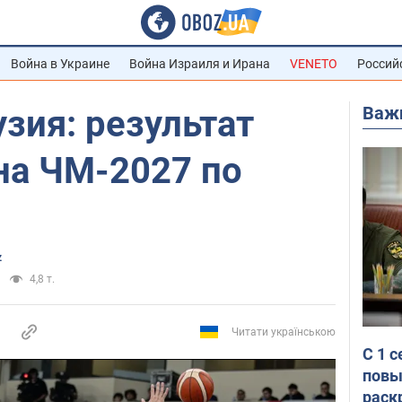
Война в Украине
Война Израиля и Ирана
VENETO
Россий
Важ
узия: результат
на ЧМ-2027 по
z
4,8 т.
Читати українською
С 1 
повы
раск