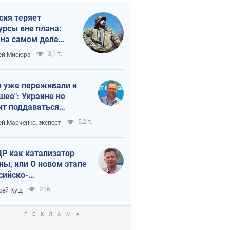
сия теряет
урсы вне плана:
 на самом деле
тует темп войны
3,1 т.
ей Мисюра
 уже переживали и
шее": Украине не
ит поддаваться
аянию из-за
5,2 т.
ей Марченко, эксперт
етного террора
Р как катализатор
ны, или О новом этапе
сийско-
ерокорейского союза
216
сей Кущ