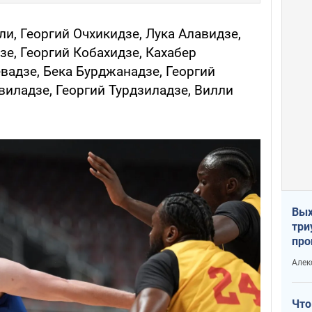
и, Георгий Очхикидзе, Лука Алавидзе,
зе, Георгий Кобахидзе, Кахабер
вадзе, Бека Бурджанадзе, Георгий
виладзе, Георгий Турдзиладзе, Вилли
Вых
три
про
хок
Алек
Что