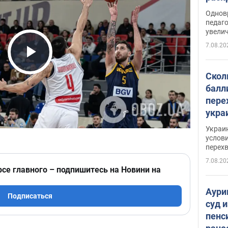
Однов
педаг
увелич
7.08.20
Play Video
Скол
балл
пере
укра
июле
Украи
назв
услови
перех
7.08.20
рсе главного – подпишитесь на Новини на
Аури
Подписаться
суд 
пенс