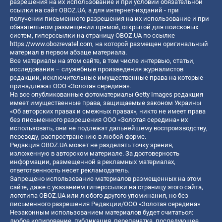
разрешения на их использование и при условии обязательной
ссылки на сайт OBOZ.UA, а для интернет-изданий - при
получении письменного разрешения на их использование и при
обязательном размещении прямой, открытой для поисковых
систем, гиперссылки на страницу OBOZ.UA по ссылке
https://www.obozrevatel.com
, на которой размещен оригинальный
материал в первом абзаце материала.
Все материалы на этом сайте, в том числе интервью, статьи,
исследования – служебные произведения журналистов
редакции, исключительные имущественные права на которые
принадлежат ООО «Золотая середина».
На все опубликованные фотоматериалы Getty Images редакция
имеет имущественные права, защищаемые законом Украины
«Об авторских правах и смежных правах», никто не имеет права
без письменного разрешения ООО «Золотая середина» их
использовать, они не подлежат дальнейшему воспроизводству,
переводу, распространению в любой форме.
Редакция OBOZ.UA может не разделять точку зрения,
изложенную в авторском материале. За достоверность
информации, размещенной в рекламных материалах,
ответственность несет рекламодатель.
Запрещено использование материалов размещенных на этом
сайте, даже с указанием гиперссылки на страницу этого сайта,
логотипа OBOZ.UA или любого другого упоминания, но без
письменного разрешения Редакции/ООО «Золотая середина»
Незаконным использованием материалов будет считаться:
любое копирование, публикация, перепечатка, последующее