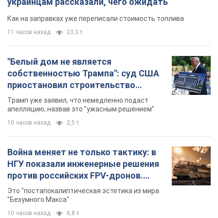
украинцам рассказали, чего ожидать
Как на заправках уже переписали стоимость топлива
11 часов назад
23,3 т.
"Белый дом не является
собственностью Трампа": суд США
приостановил строительство
бального зала стоимостью 400 млн
Трамп уже заявил, что немедленно подаст
долларов
апелляцию, назвав это "ужасным решением"
10 часов назад
2,5 т.
Война меняет не только тактику: в
НГУ показали инженерные решения
против российских FPV-дронов.
Фото
Это "постапокалиптическая эстетика из мира
"Безумного Макса"
10 часов назад
8,8 т.