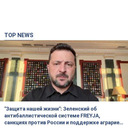
"Защита нашей жизни": Зеленский об
антибаллистической системе FREYJA,
санкциях против России и поддержке аграриев.
Видео
Европейские партнеры присоединяются к совместному
проекту
11 часов назад
83,2 т.
С 1 сентября украинским учителям повысят
зарплаты: Корецкий раскрыл подробности
Одновременно с повышением зарплат педагогам
правительство объявило об увеличении студенческих
стипендий
7 часов назад
5,1 т.