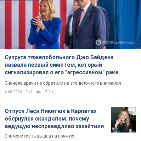
6.08.2026 12:46
17,2 т.
Отпуск Леси Никитюк в Карпатах
обернулся скандалом: почему
ведущую несправедливо захейтили
Знаменитость вышла на прямую
коммуникацию в сети и расставила все точки
над "i"
6.08.2026 17:32
13,8 т.
"Динамо" с победы стартовало в
квалификации Лиги конференций.
Видео
Матч прошел в Люблине
9 часов назад
2,6 т.