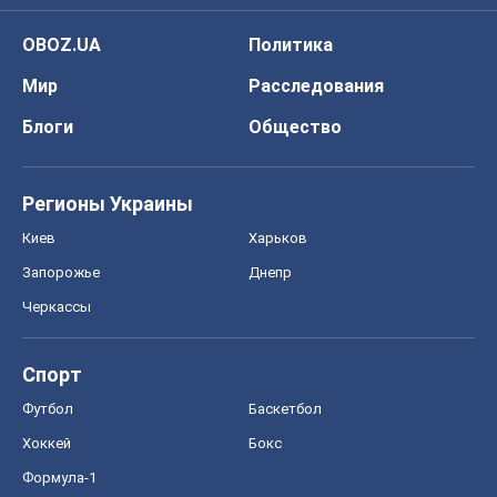
Спорт
Футбол
Баскетбол
Хоккей
Бокс
Формула-1
Моя школа
ГДЗ
Учебники
Онлайн уроки
ДПА
ЗНО
НМТ
СНГ решебники
Авто
Тест Драйв
Электромобили