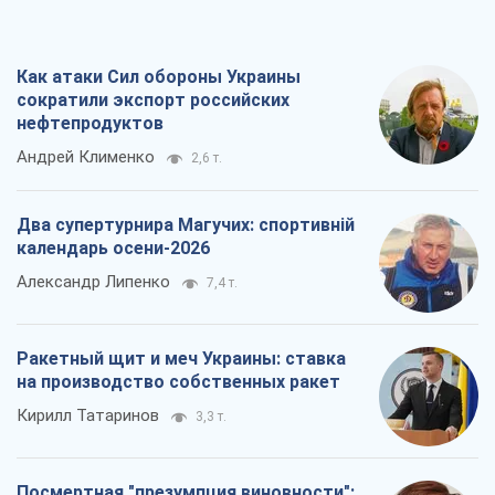
Ракетный щит и меч Украины: ставка
на производство собственных ракет
Кирилл Татаринов
3,3 т.
Посмертная "презумпция виновности":
кто разрешил ТЦК судить погибших
защитников
Марина Ставнійчук
7,4 т.
Все мнения
О компании
Команда