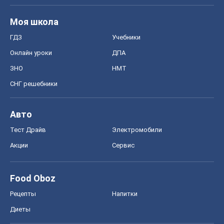
Акции
Сервис
Food Oboz
Рецепты
Напитки
Диеты
Экономика
Рынки и компании
Mакроэкономика
MedOboz
Новости медицины
MAMACLUB
Шоу
Афиша
Сплетни