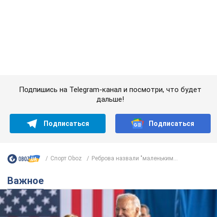
Спорт Oboz
Реброва назвали "маленьким...
Важное
Супруга тяжелобольного Джо Байдена
назвала первый симптом, который
сигнализировал о его "агрессивном" раке
Сначала врачи не обратили на это должного внимания