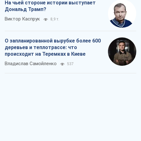
Как атаки Сил обороны Украины
сократили экспорт российских
нефтепродуктов
Андрей Клименко
2,6 т.
Два супертурнира Магучих: спортивній
календарь осени-2026
Александр Липенко
7,4 т.