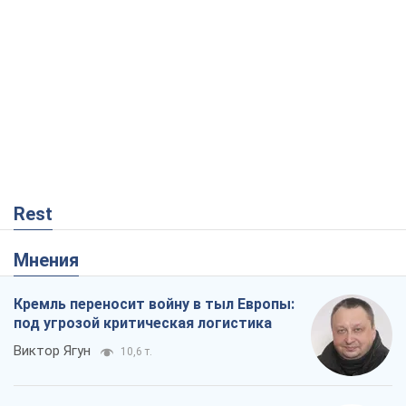
Мнения
Кремль переносит войну в тыл Европы:
под угрозой критическая логистика
Виктор Ягун
10,6 т.
На чьей стороне истории выступает
Дональд Трамп?
Виктор Каспрук
8,9 т.
О запланированной вырубке более 600
деревьев и теплотрассе: что
происходит на Теремках в Киеве
Владислав Самойленко
537