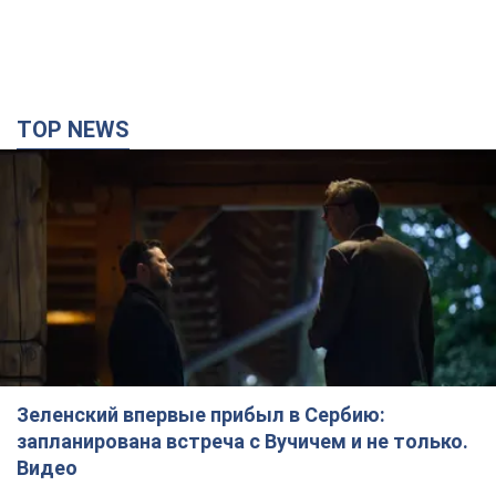
Зеленский впервые прибыл в Сербию:
запланирована встреча с Вучичем и не только.
Видео
Это первый визит главы государства в Белград
3 години тому
80,5 т.
"Верните Федорова": в городах Украины уже
23-й день подряд проходят массовые митинги
с плакатами. Фото и видео
Участники акций продолжают серию ежедневных протестов