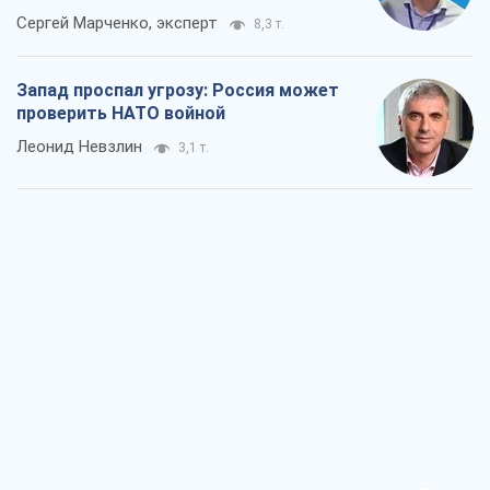
"Варта" и "Новатор" выдержали
пулеметный обстрел и удар FPV-дрона,
сохранив жизнь офицеру ВСУ
Украинская Бронетехника
3,1 т.
КНДР как катализатор войны, или О
новом этапе российско-
северокорейского союза