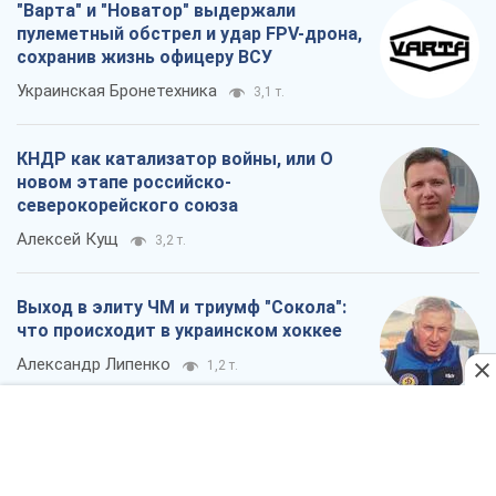
Алексей Кущ
3,2 т.
Выход в элиту ЧМ и триумф "Сокола":
что происходит в украинском хоккее
Александр Липенко
1,2 т.
Что ожидает украинцев в 2026-2028
годах? Основные выводы из новых
прогнозов от НБУ
Василий Фурман
22,1 т.
Все мнения