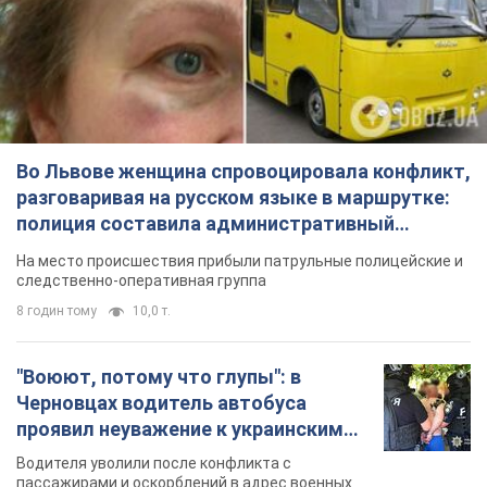
полиция составила административный
протокол. Видео
На место происшествия прибыли патрульные полицейские и
следственно-оперативная группа
8 годин тому
10,0 т.
"Воюют, потому что глупы": в
Черновцах водитель автобуса
проявил неуважение к украинским
военным и поплатился за это.
Водителя уволили после конфликта с
Видео
пассажирами и оскорблений в адрес военных
10 годин тому
8,8 т.
"Не следит за сексуальностью": в
Киеве консультант салона красоты
оскорбил женщину после
химиотерапии, разгорелся скандал.
Сотрудник салона оценил внешность
Фото
женщины, заявив, что у нее "мужская стрижка"