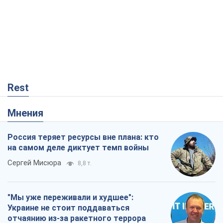
Мнения
Россия теряет ресурсы вне плана: кто
на самом деле диктует темп войны
Сергей Мисюра
8,8 т.
"Мы уже переживали и худшее":
Украине не стоит поддаваться
отчаянию из-за ракетного террора
Сергей Марченко, эксперт
8,3 т.
Запад проспал угрозу: Россия может
проверить НАТО войной
Леонид Невзлин
3,1 т.