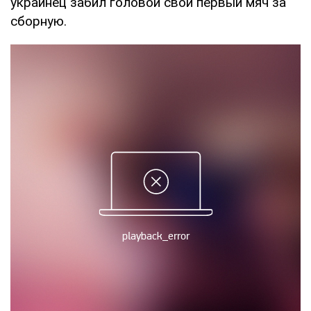
украинец забил головой свой первый мяч за
сборную.