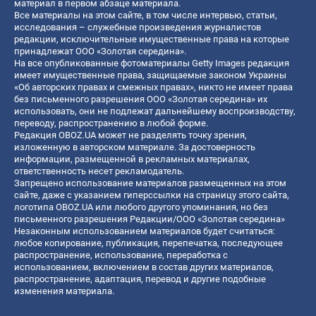
материал в первом абзаце материала.
Все материалы на этом сайте, в том числе интервью, статьи,
исследования – служебные произведения журналистов
редакции, исключительные имущественные права на которые
принадлежат ООО «Золотая середина».
На все опубликованные фотоматериалы Getty Images редакция
имеет имущественные права, защищаемые законом Украины
«Об авторских правах и смежных правах», никто не имеет права
без письменного разрешения ООО «Золотая середина» их
использовать, они не подлежат дальнейшему воспроизводству,
переводу, распространению в любой форме.
Редакция OBOZ.UA может не разделять точку зрения,
изложенную в авторском материале. За достоверность
информации, размещенной в рекламных материалах,
ответственность несет рекламодатель.
Запрещено использование материалов размещенных на этом
сайте, даже с указанием гиперссылки на страницу этого сайта,
логотипа OBOZ.UA или любого другого упоминания, но без
письменного разрешения Редакции/ООО «Золотая середина»
Незаконным использованием материалов будет считаться:
любое копирование, публикация, перепечатка, последующее
распространение, использование, переработка с
использованием, включением в состав других материалов,
распространение, адаптация, перевод и другие подобные
изменения материала.