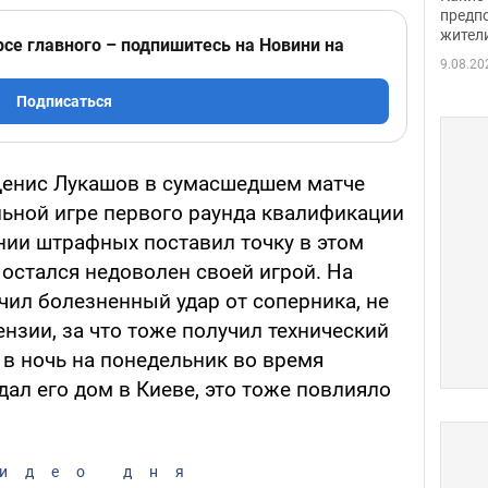
предп
жител
рсе главного – подпишитесь на Новини на
9.08.20
Подписаться
Денис Лукашов в сумасшедшем матче
льной игре первого раунда квалификации
нии штрафных поставил точку в этом
 остался недоволен своей игрой. На
чил болезненный удар от соперника, не
нзии, за что тоже получил технический
о в ночь на понедельник во время
ал его дом в Киеве, это тоже повлияло
идео дня