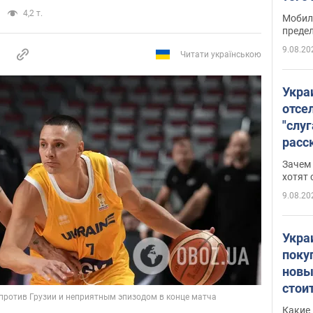
всег
4,2 т.
Мобил
преде
9.08.20
Читати українською
Укра
отсе
"слуг
расс
прин
Зачем
снос
хотят 
9.08.20
Укра
поку
новы
стои
попу
Какие