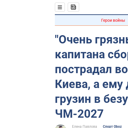
Герои войны
"Очень грязн
капитана сб
пострадал во
Киева, а ему
грузин в без
ЧМ-2027
Елена Павлова
Спорт Oboz