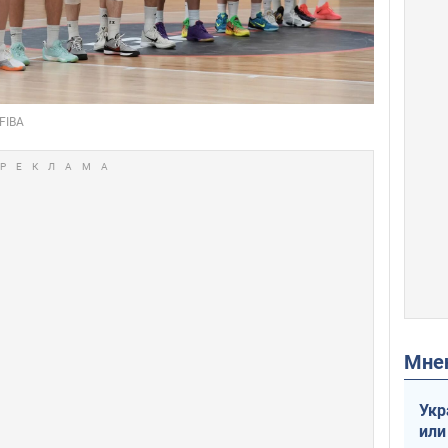
Мн
Укр
или