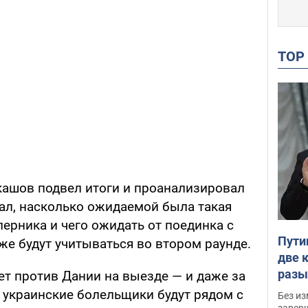
TO
ашов подвел итоги и проанализировал
зал, насколько ожидаемой была такая
перника и чего ожидать от поединка с
Пути
оже будут учитываться во втором раунде.
две 
разы
ет против Дании на выезде — и даже за
мнен
 украинские болельщики будут рядом с
Без из
завер