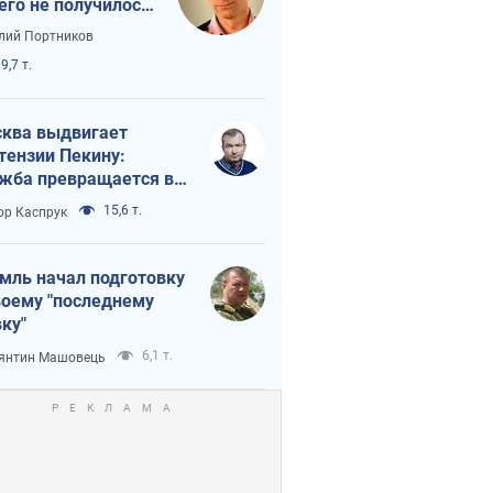
его не получилось
краиной
лий Портников
9,7 т.
ква выдвигает
тензии Пекину:
жба превращается в
исимость России от
15,6 т.
ор Каспрук
ая
мль начал подготовку
воему "последнему
ку"
6,1 т.
янтин Машовець