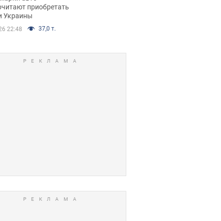
очитают приобретать
и Украины
37,0 т.
26 22:48