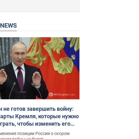
P NEWS
н не готов завершить войну:
карты Кремля, которые нужно
грать, чтобы изменить его
ие. Интервью с Веселовским
менения позиции России о скором
шении войны не будет