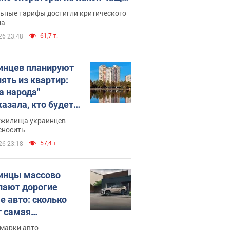
о переходят
ьные тарифы достигли критического
ла
61,7 т.
26 23:48
инцев планируют
лять из квартир:
а народа"
казала, кто будет
имать решение о
 жилища украинцев
е домов
сносить
57,4 т.
26 23:18
инцы массово
пают дорогие
е авто: сколько
т самая
лярная модель
 марки авто