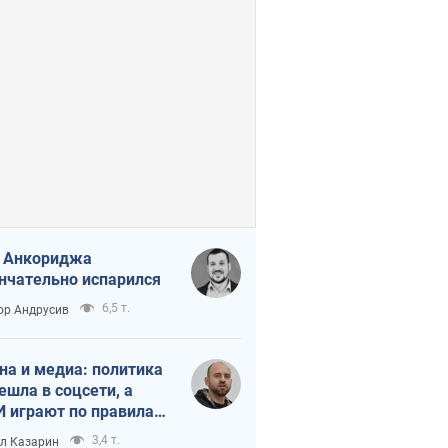
 Анкориджа
нчательно испарился
6,5 т.
ор Андрусив
на и медиа: политика
ешла в соцсети, а
 играют по правилам
Tube
3,4 т.
л Казарин