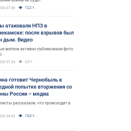
12,2 т.
026 07:00
ы атаковали НПЗ в
екамске: после взрывов был
н дым. Видео
ые жители активно публиковали фото
о
2,4 т.
026 07:34
ина готовит Чернобыль к
едной попытке вторжения со
оны России – медиа
исты рассказали, что происходит в
15,0 т.
026 04:43