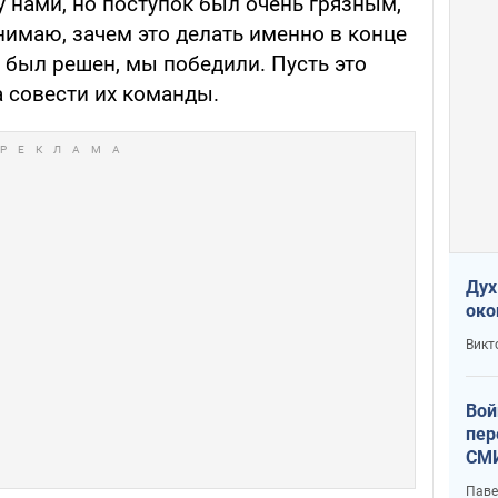
у нами, но поступок был очень грязным,
онимаю, зачем это делать именно в конце
е был решен, мы победили. Пусть это
а совести их команды.
Дух
око
Викт
Вой
пер
СМИ
You
Паве