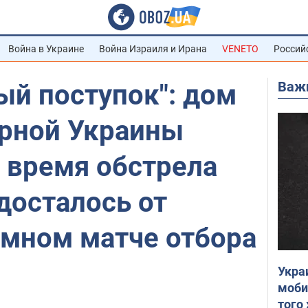
Война в Украине
Война Израиля и Ирана
VENETO
Россий
Важ
ый поступок": дом
орной Украины
 время обстрела
 досталось от
умном матче отбора
Укра
моби
того