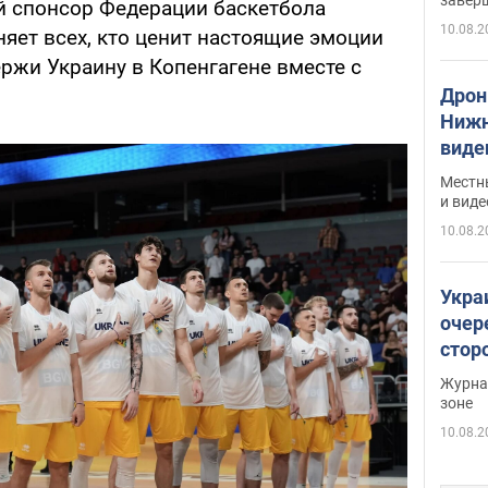
 спонсор Федерации баскетбола
10.08.2
яет всех, кто ценит настоящие эмоции
ржи Украину в Копенгагене вместе с
Дрон
Нижн
виде
Местн
и виде
10.08.2
Укра
очер
стор
Журнал
зоне
10.08.2