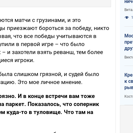
нич
с У
Вита
1
ются матчи с грузинами, и это
ды приезжают бороться за победу, никто
ывая, что все победы учитываются в
Мос
пре
пили в первой игре – что было
дру
– и захотели взять реванш, тем более
зав
Викт
иеся игроки.
Кит
была слишком грязной, и судей было
Кре
к с
уацию. Это мое личное мнение.
рыв
грязно. И в конце встречи вам тоже
Кост
а паркет. Показалось, что соперник
м куда-то в туловище. Что там на