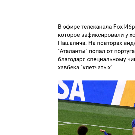
В эфире телеканала Fox Иб
которое зафиксировали у х
Пашалича. На повторах видн
"Аталанты" попал от португ
благодаря специальному чи
хавбека "клетчатых".