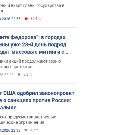
рвый визит главы государства в
ад
80,4 т.
8.2026 22:55
ните Федорова": в городах
ины уже 23-й день подряд
одят массовые митинги с
атами. Фото и видео
ники акций продолжают серию
евных протестов
2,2 т.
26 22:22
т США одобрил законопроект
а о санкциях против России:
дальше
ент предусматривает новые
мические ограничения
4,7 т.
8.2026 22:38