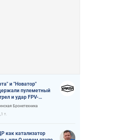
рта" и "Новатор"
ержали пулеметный
трел и удар FPV-
на, сохранив жизнь
инская Бронетехника
церу ВСУ
,1 т.
Р как катализатор
ны, или О новом этапе