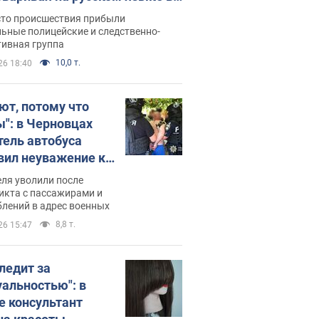
рутке: полиция составила
сто происшествия прибыли
нистративный протокол.
ьные полицейские и следственно-
тивная группа
о
10,0 т.
26 18:40
ют, потому что
ы": в Черновцах
тель автобуса
вил неуважение к
инским военным и
ля уволили после
тился за это.
икта с пассажирами и
лений в адрес военных
о
8,8 т.
26 15:47
следит за
уальностью": в
е консультант