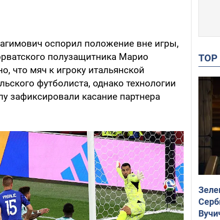
рагимович оспорил положение вне игры,
орватского полузащитника Марио
TO
о, что мяч к игроку итальянской
альского футболиста, однако технологии
пу зафиксировали касание партнера
Зеле
Серб
Вучи