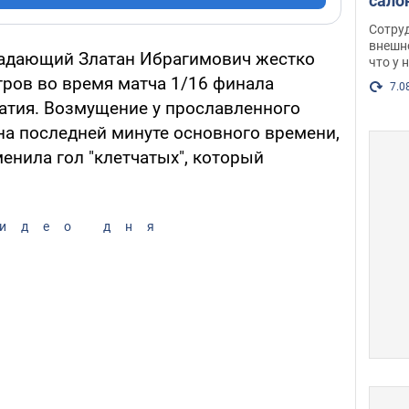
сало
оско
Сотру
посл
внешн
адающий Златан Ибрагимович жестко
что у 
разг
тров во время матча 1/16 финала
Фото
7.0
атия. Возмущение у прославленного
на последней минуте основного времени,
менила гол "клетчатых", который
идео дня