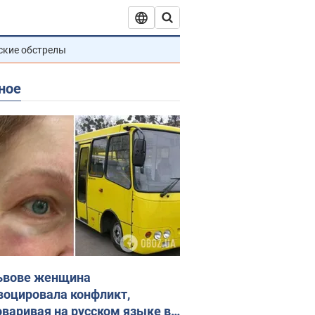
ские обстрелы
ное
ьвове женщина
воцировала конфликт,
оваривая на русском языке в