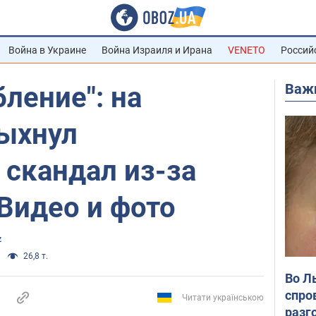
Война в Украине
Война Израиля и Ирана
VENETO
Россий
Важ
бление": на
ыхнул
 скандал из-за
 Видео и фото
z
26,8 т.
Во Л
спро
Читати українською
разг