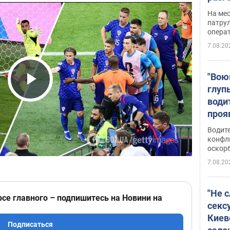
марш
На ме
адми
патрул
опера
Виде
7.08.20
"Вою
глуп
Play Video
води
проя
укра
Водите
попла
конфл
оскорб
Виде
7.08.20
"Не 
рсе главного – подпишитесь на Новини на
секс
Киев
Подписаться