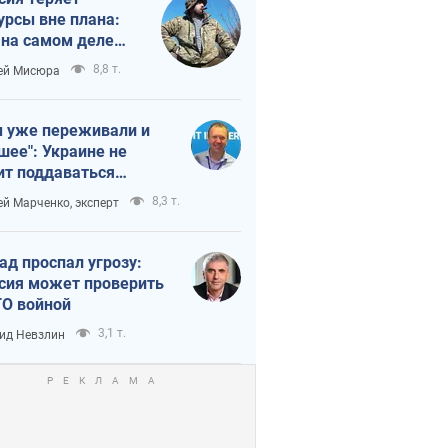
урсы вне плана:
 на самом деле
тует темп войны
8,8 т.
ей Мисюра
 уже переживали и
шее": Украине не
ит поддаваться
аянию из-за
8,3 т.
ей Марченко, эксперт
етного террора
ад проспал угрозу:
сия может проверить
О войной
3,1 т.
ид Невзлин