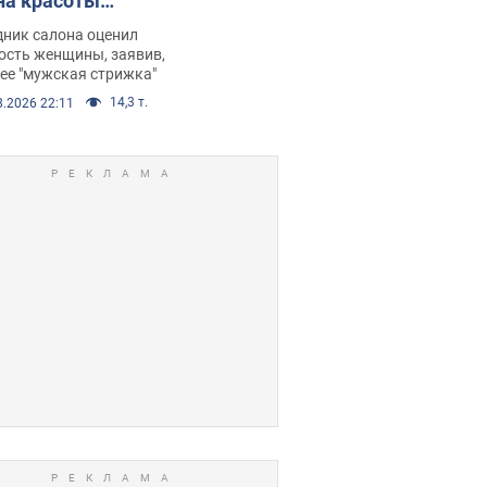
на красоты
рбил женщину
дник салона оценил
е химиотерапии,
ость женщины, заявив,
нее "мужская стрижка"
орелся скандал.
14,3 т.
8.2026 22:11