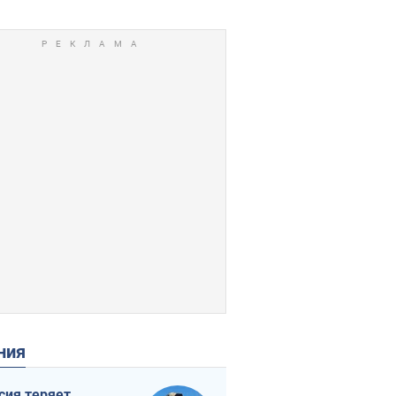
ения
сия теряет