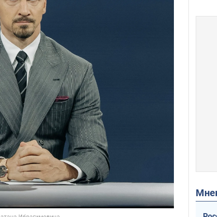
Мн
Рос