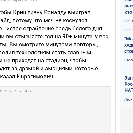
рес
чтобы Криштиану Роналду выиграл
кто
дик
айд, потому что мяч не коснулся
Серг
о чистое ограбление средь белого дня.
и вы отменяете гол на 90+ минуте, у вас
"Мы
ты. Вы смотрите минутами повторы,
худ
сто
зволил технологиям стать главным
отч
 не приходят на стадион, чтобы
Серг
рак
одят за драмой и эмоциями, которые
сказал Ибрагимович.
Зап
Рос
НАТ
Леон