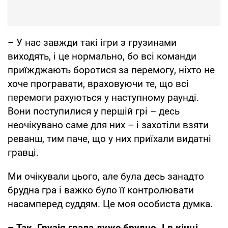
– У нас завжди такі ігри з грузинами
виходять, і це нормально, бо всі команди
приїжджають боротися за перемогу, ніхто не
хоче програвати, враховуючи те, що всі
перемоги рахуються у наступному раунді.
Вони поступилися у першій грі – десь
неочікувано саме для них – і захотіли взяти
реванш, тим паче, що у них приїхали видатні
гравці.
Ми очікували цього, але була десь занадто
брудна гра і важко було її контролювати
насамперед суддям. Це моя особиста думка.
– Так, Грузія грала дуже брудно. І в кінці