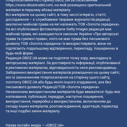
гіперпосилання на сторінку OBOZ.UA за посиланням
https://www.obozrevatel.com
, на якій розміщено оригінальний
матеріал в першому абзаці матеріалу.
Всі матеріали на цьому сайті, в тому числі інтерв’ю, статті,
дослідження – є службовими творами журналістів редакції,
виключні майнові права на які належать ТОВ «Золота середина».
На всі опубліковані фотоматеріали Getty Images редакція має
майнові права, які захищаються законом України «Про авторські
права та суміжні права», ніхто не має права без письмового
дозволу ТОВ «Золота середина» їх використовувати, вони не
підлягають подальшому відтворенню, перекладу, поширенню в
будь-якій формі.
Редакція OBOZ.UA може не поділяти точку зору, викладену в
авторському матеріалі. За достовірність інформації, опублікованої
в рекламних матеріалах, відповідальність несе рекламодавець.
Заборонено використання матеріалів розміщених на цьому сайті,
хоч із зазначенням гіперпосилання на сторінку цього сайту,
логотипу OBOZ.UA або будь-якого іншого згадування, але без
письмового дозволу Редакції/ТОВ «Золота середина»
Незаконним використанням матеріалів буде вважатися: будь-яке
копiювання, публiкацiя, передрук, наступне поширення,
використання, переробка з використанням, включенням до
складу інших матеріалів, розповсюдження, адаптація, переклад
та інші подібні зміни матеріалу.
Назва онлайн медіа — «OBOZ.UA»