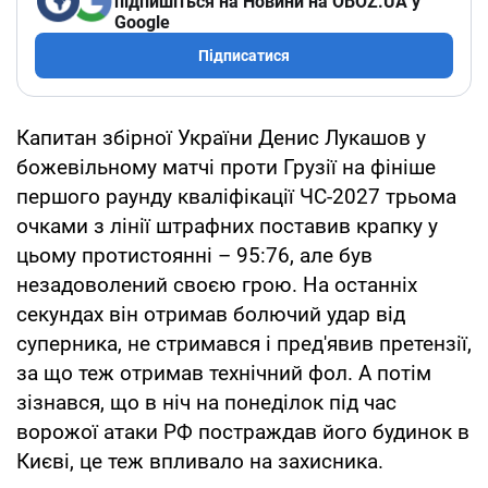
підпишіться на Новини на OBOZ.UA у
Google
Підписатися
Капитан збірної України Денис Лукашов у
божевільному матчі проти Грузії на фініше
першого раунду кваліфікації ЧС-2027 трьома
очками з лінії штрафних поставив крапку у
цьому протистоянні – 95:76, але був
незадоволений своєю грою. На останніх
секундах він отримав болючий удар від
суперника, не стримався і пред'явив претензії,
за що теж отримав технічний фол. А потім
зізнався, що в ніч на понеділок під час
ворожої атаки РФ постраждав його будинок в
Києві, це теж впливало на захисника.