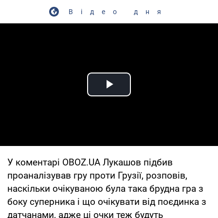
Відео дня
Play Video
У коментарі OBOZ.UA Лукашов підбив
проаналізував гру проти Грузії, розповів,
наскільки очікуваною була така брудна гра з
боку суперника і що очікувати від поєдинка з
датчанами, адже ці очки теж будуть