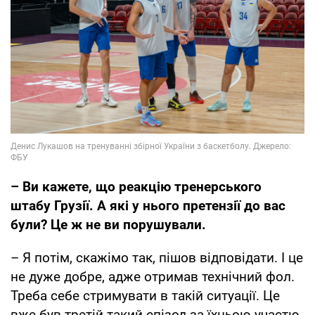
– Ви кажете, що реакцію тренерського
штабу Грузії. А які у нього претензії до вас
були? Це ж не ви порушували.
– Я потім, скажімо так, пішов відповідати. І це
не дуже добре, адже отримав технічний фол.
Треба себе стримувати в такій ситуації. Це
вже був третій такий епізод за їхньою участю.