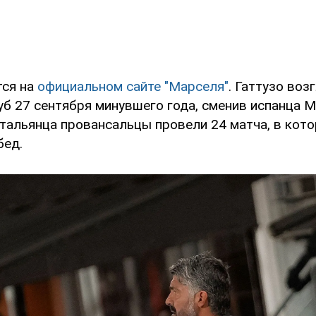
тся на
официальном сайте "Марселя"
. Гаттузо воз
уб 27 сентября минувшего года, сменив испанца 
тальянца провансальцы провели 24 матча, в кот
бед.