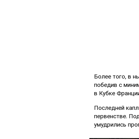
Более того, в н
победив с мини
в Кубке Франции
Последней капл
первенстве. По
умудрились проп