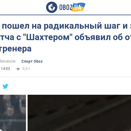
 пошел на радикальный шаг и 
тча с "Шахтером" объявил об о
тренера
Чеканов
Спорт Oboz
 14:03
5,5 т.