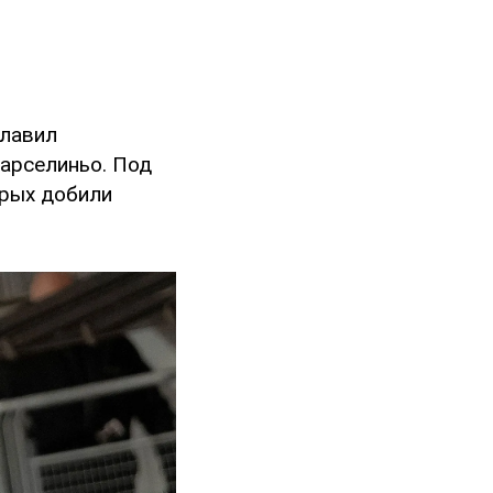
главил
Марселиньо. Под
орых добили