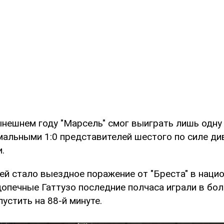
ынешнем году "Марсель" смог выиграть лишь одну 
мальными 1:0 представителей шестого по силе ди
.
ей стало выездное поражение от "Бреста" в наци
допечные Гаттузо последние полчаса играли в бол
устить на 88-й минуте.