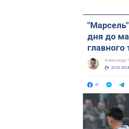
"Марсель"
дня до ма
главного 
Александр 
20.02.2024
47