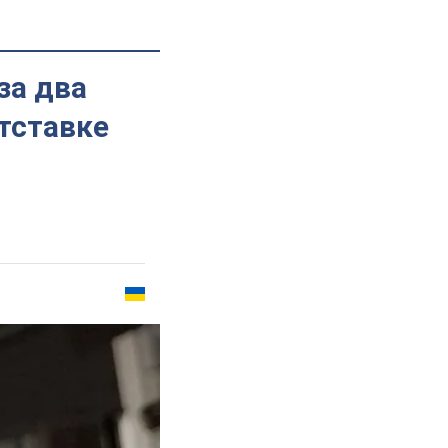
за два
тставке