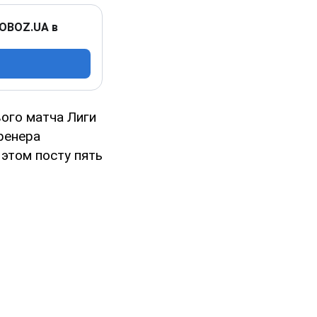
 OBOZ.UA в
ого матча Лиги
ренера
этом посту пять